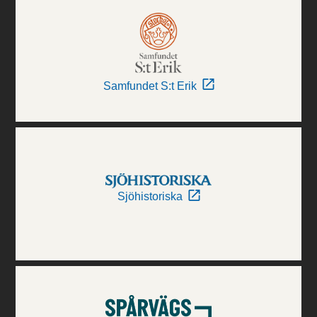
Samfundet S:t Erik
Sjöhistoriska