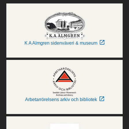
K A Almgren sidenväveri & museum
Arbetarrörelsens arkiv och bibliotek