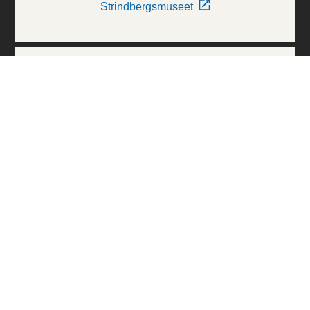
Strindbergsmuseet
Thielska Galleriet
Världskulturmuseerna