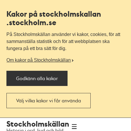
Kakor på stockholmskallan
.stockholm.se
På Stockholmskällan använder vi kakor, cookies, för att
sammanställa statistik och för att webbplatsen ska
fungera på ett bra sätt för dig.
Om kakor på Stockholmskällan
Godkänn alla kakor
Välj vilka kakor vi får använda
Till
Till
Stockholmskällan
navigationen
huvudinnehållet
Historia i ord, ljud och bild