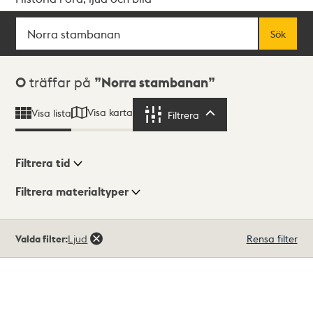
Sök
Fritextsök
Sök
Sökresultat
0
träffar på
Norra stambanan
Visa karta
Visa lista
Filtrera
Filtrera
Filtrera tid
Filtrera materialtyper
Visningsläge
Totalt
Valda filter:
Ljud
Rensa filter
0
träffar
Lista
Karta