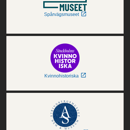
Spårvägsmuseet
Kvinnohistoriska