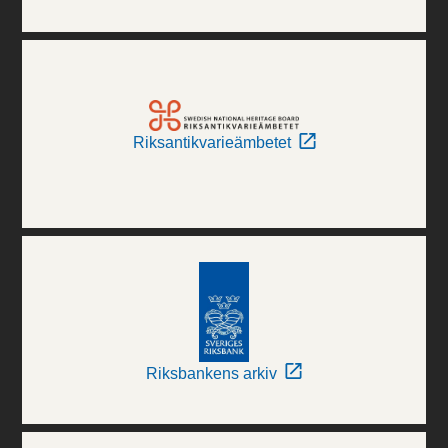
Riksantikvarieämbetet
Riksbankens arkiv