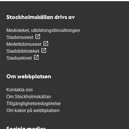
Kontakt
Stockholmskällan
Stockholmskällan drivs av
Medioteket, utbildningsförvaltningen
Stadsmuseet
Medeltidsmuseet
Stadsbiblioteket
Stadsarkivet
Om webbplatsen
Kontakta oss
Om Stockholmskällan
Tillgänglighetsredogörelse
Om kakor på webbplatsen
Sociala medier