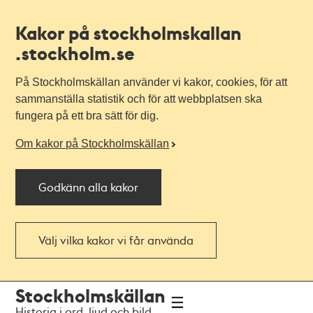
Kakor på stockholmskallan
.stockholm.se
På Stockholmskällan använder vi kakor, cookies, för att
sammanställa statistik och för att webbplatsen ska
fungera på ett bra sätt för dig.
Om kakor på Stockholmskällan
Godkänn alla kakor
Välj vilka kakor vi får använda
Till
Till
Stockholmskällan
navigationen
huvudinnehållet
Historia i ord, ljud och bild