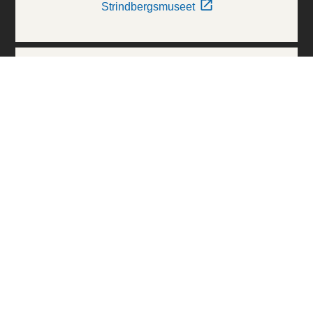
Strindbergsmuseet
Thielska Galleriet
Världskulturmuseerna