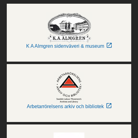
K A Almgren sidenväveri & museum
Arbetarrörelsens arkiv och bibliotek