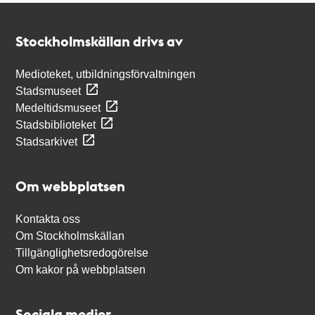
Kontakt
Stockholmskällan
Stockholmskällan drivs av
Medioteket, utbildningsförvaltningen
Stadsmuseet
Medeltidsmuseet
Stadsbiblioteket
Stadsarkivet
Om webbplatsen
Kontakta oss
Om Stockholmskällan
Tillgänglighetsredogörelse
Om kakor på webbplatsen
Sociala medier