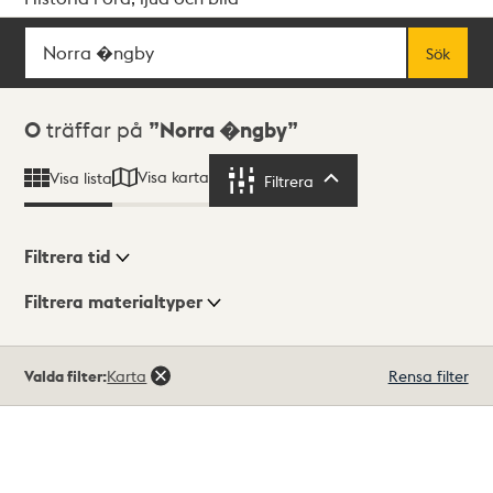
Sök
Fritextsök
Sök
Sökresultat
0
träffar på
Norra �ngby
Visa karta
Visa lista
Filtrera
Filtrera
Filtrera tid
Filtrera materialtyper
Visningsläge
Totalt
Valda filter:
Karta
Rensa filter
0
träffar
Lista
Karta