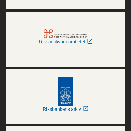
Riksantikvarieämbetet
Riksbankens arkiv