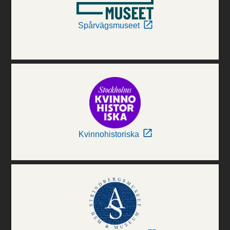
Spårvägsmuseet
Kvinnohistoriska