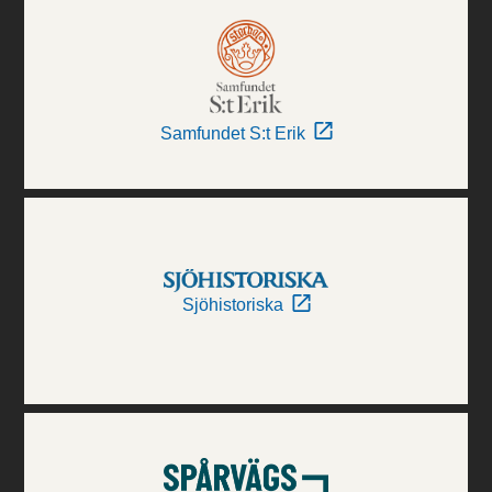
Samfundet S:t Erik
Sjöhistoriska