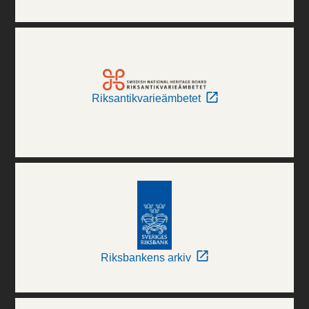
Riksantikvarieämbetet
Riksbankens arkiv