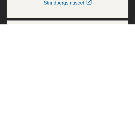
Strindbergsmuseet
Thielska Galleriet
Världskulturmuseerna