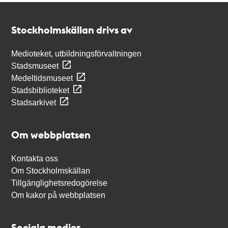
Kontakt
Stockholmskällan
Stockholmskällan drivs av
Medioteket, utbildningsförvaltningen
Stadsmuseet
Medeltidsmuseet
Stadsbiblioteket
Stadsarkivet
Om webbplatsen
Kontakta oss
Om Stockholmskällan
Tillgänglighetsredogörelse
Om kakor på webbplatsen
Sociala medier