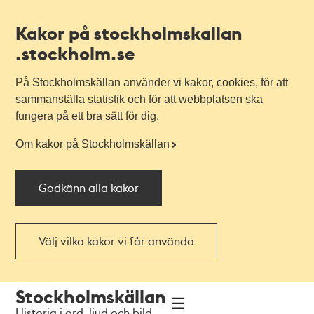
Kakor på stockholmskallan
.stockholm.se
På Stockholmskällan använder vi kakor, cookies, för att
sammanställa statistik och för att webbplatsen ska
fungera på ett bra sätt för dig.
Om kakor på Stockholmskällan
Godkänn alla kakor
Välj vilka kakor vi får använda
Till
Till
Stockholmskällan
navigationen
huvudinnehållet
Historia i ord, ljud och bild