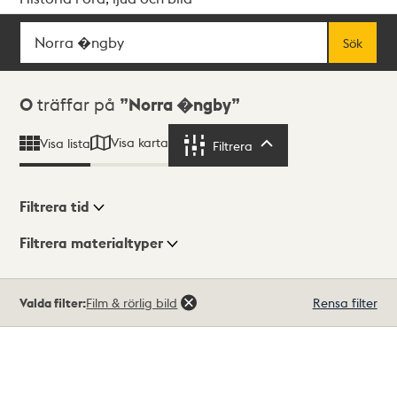
Sök
Fritextsök
Sök
Sökresultat
0
träffar på
Norra �ngby
Visa karta
Visa lista
Filtrera
Filtrera
Filtrera tid
Filtrera materialtyper
Visningsläge
Totalt
Valda filter:
Film & rörlig bild
Rensa filter
0
träffar
Lista
Karta