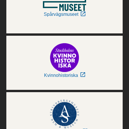
Spårvägsmuseet
Kvinnohistoriska