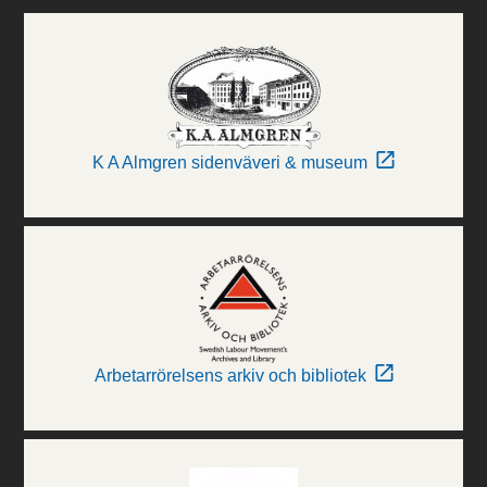
K A Almgren sidenväveri & museum
Arbetarrörelsens arkiv och bibliotek