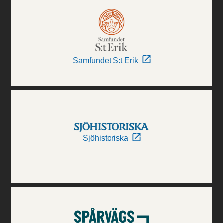
Samfundet S:t Erik
Sjöhistoriska