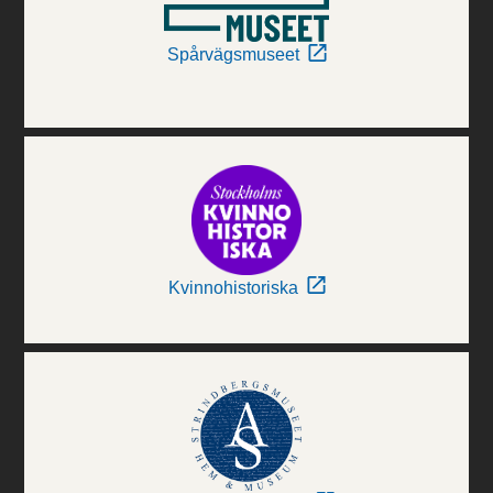
Spårvägsmuseet
Kvinnohistoriska