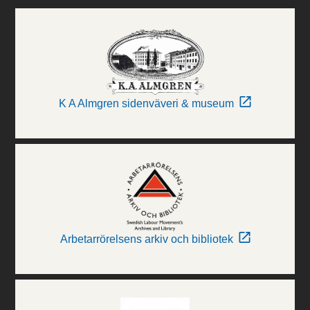
K A Almgren sidenväveri & museum
Arbetarrörelsens arkiv och bibliotek