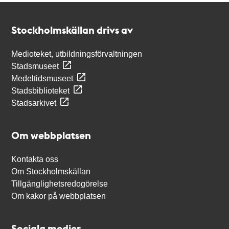
Kontakt
Stockholmskällan
Stockholmskällan drivs av
Medioteket, utbildningsförvaltningen
Stadsmuseet
Medeltidsmuseet
Stadsbiblioteket
Stadsarkivet
Om webbplatsen
Kontakta oss
Om Stockholmskällan
Tillgänglighetsredogörelse
Om kakor på webbplatsen
Sociala medier