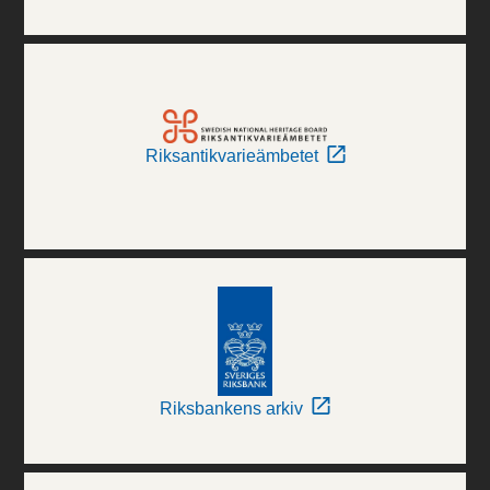
Riksantikvarieämbetet
Riksbankens arkiv