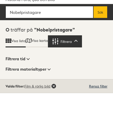
Sök
Fritextsök
Sök
Sökresultat
0
träffar på
Nobelpristagare
Visa karta
Visa lista
Filtrera
Filtrera
Filtrera tid
Filtrera materialtyper
Visningsläge
Totalt
Valda filter:
Film & rörlig bild
Rensa filter
0
träffar
Lista
Karta