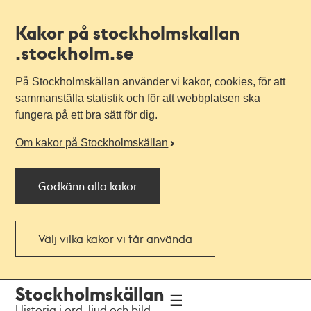
Kakor på stockholmskallan
.stockholm.se
På Stockholmskällan använder vi kakor, cookies, för att
sammanställa statistik och för att webbplatsen ska
fungera på ett bra sätt för dig.
Om kakor på Stockholmskällan
Godkänn alla kakor
Välj vilka kakor vi får använda
Till
Till
Stockholmskällan
navigationen
huvudinnehållet
Historia i ord, ljud och bild