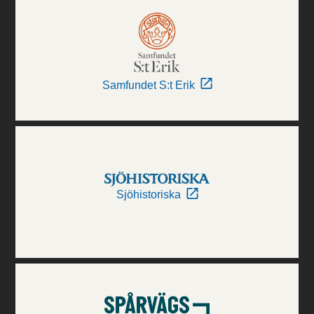
Samfundet S:t Erik
Sjöhistoriska