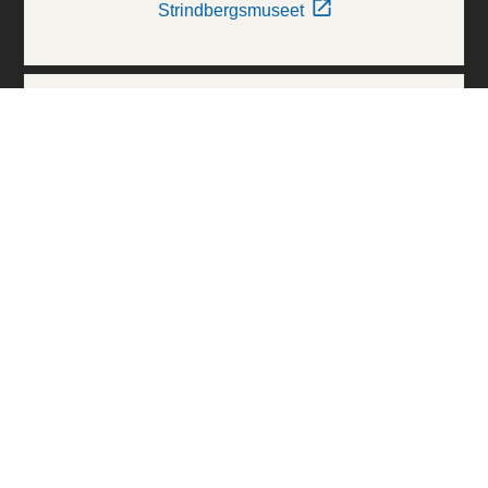
Strindbergsmuseet
Thielska Galleriet
Världskulturmuseerna