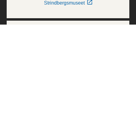
Strindbergsmuseet
Thielska Galleriet
Världskulturmuseerna