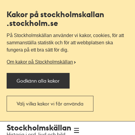
Kakor på stockholmskallan
.stockholm.se
På Stockholmskällan använder vi kakor, cookies, för att
sammanställa statistik och för att webbplatsen ska
fungera på ett bra sätt för dig.
Om kakor på Stockholmskällan
Godkänn alla kakor
Välj vilka kakor vi får använda
Till
Till
Stockholmskällan
navigationen
huvudinnehållet
Historia i ord, ljud och bild