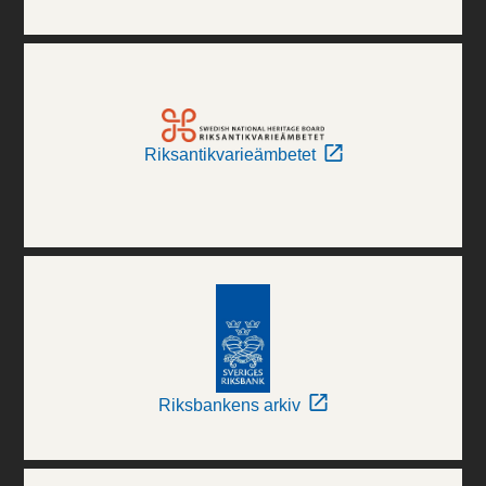
Riksantikvarieämbetet
Riksbankens arkiv