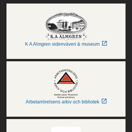
K A Almgren sidenväveri & museum
Arbetarrörelsens arkiv och bibliotek