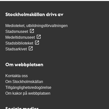
Kontakt
Stockholmskällan
Stockholmskällan drivs av
Medioteket, utbildningsförvaltningen
Stadsmuseet
Medeltidsmuseet
Stadsbiblioteket
Stadsarkivet
Om webbplatsen
Kontakta oss
Om Stockholmskällan
Tillgänglighetsredogörelse
Om kakor på webbplatsen
Sociala medier