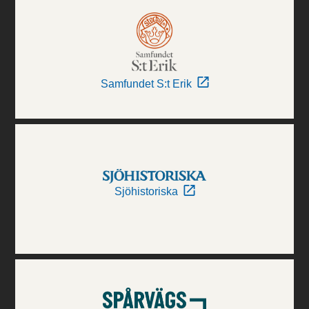
Samfundet S:t Erik
Sjöhistoriska