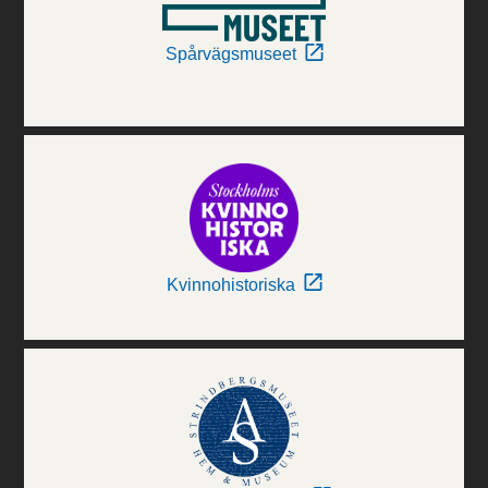
Spårvägsmuseet
Kvinnohistoriska