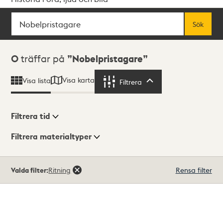
Sök
Fritextsök
Sök
Sökresultat
0
träffar på
Nobelpristagare
Visa karta
Visa lista
Filtrera
Filtrera
Filtrera tid
Filtrera materialtyper
Visningsläge
Totalt
Valda filter:
Ritning
Rensa filter
0
träffar
Lista
Karta