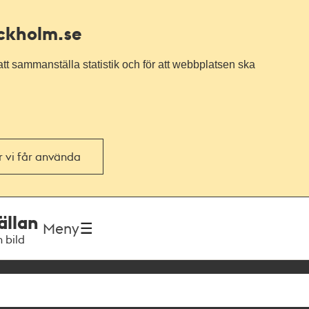
ockholm.se
tt sammanställa statistik och för att webbplatsen ska
or vi får använda
ällan
Meny
h bild