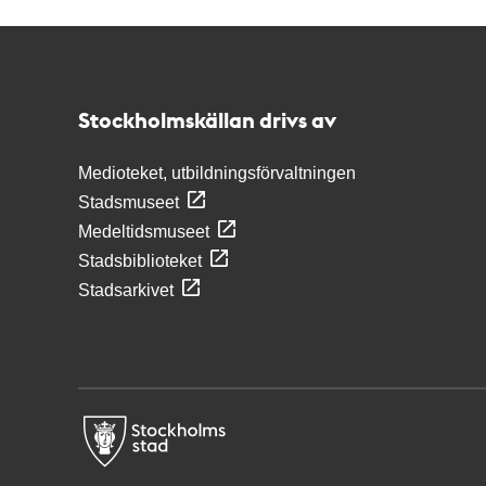
Kontakt
Stockholmskällan
Stockholmskällan drivs av
Medioteket, utbildningsförvaltningen
Stadsmuseet
Medeltidsmuseet
Stadsbiblioteket
Stadsarkivet