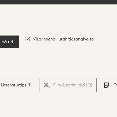
Visa innehåll utan tidsangivelse
a på tid
Litteraturtips
(
1
)
Film & rörlig bild
(
0
)
T