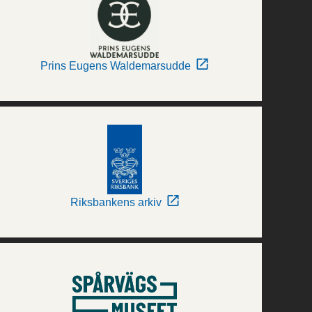
Prins Eugens Waldemarsudde
Riksbankens arkiv