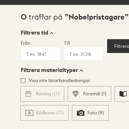
0
Nobelpristagare
träffar på
Sökresultat
Filtrera tid
Från
Till
Visningsläge
Filtrer
Filtrera materialtyper
Lista
Karta
Visa inte lärarhandledningar
Ritning
(
0
)
Föremål
(
1
)
Bildkonst
(
0
)
Foto
(
9
)