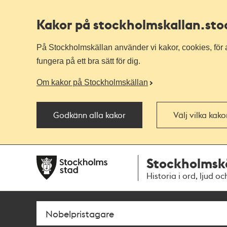
Kakor på stockholmskallan
.st
På Stockholmskällan använder vi kakor, cookies, för a
fungera på ett bra sätt för dig.
Om kakor på Stockholmskällan
Godkänn alla kakor
Välj vilka kak
Till
Till
Stockholmsk
navigationen
huvudinnehållet
Historia i ord, ljud oc
Sök
Fritextsök