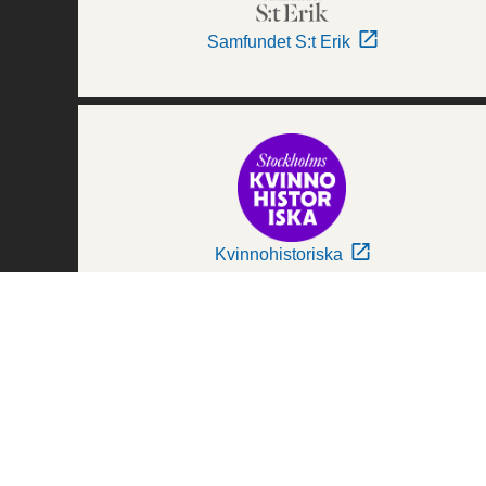
Samfundet S:t Erik
Kvinnohistoriska
Världskulturmuseerna