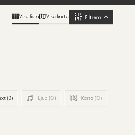
Visa karta
Visa lista
Filtrera
Filtrera
ext
(
3
)
Ljud
(
0
)
Karta
(
0
)