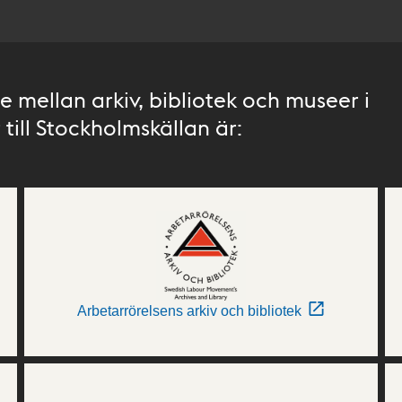
 mellan arkiv, bibliotek och museer i
till Stockholmskällan är:
Arbetarrörelsens arkiv och bibliotek