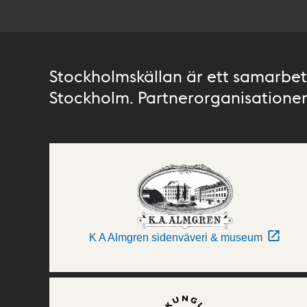
Stockholmskällan är ett samarbete
Stockholm. Partnerorganisationer 
K A Almgren sidenväveri & museum