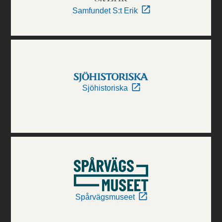
Samfundet S:t Erik
Sjöhistoriska
Spårvägsmuseet