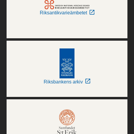
Riksantikvarieämbetet
Riksbankens arkiv