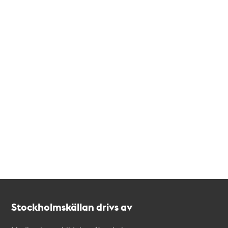
Kontakt
Stockholmskällan
Stockholmskällan drivs av