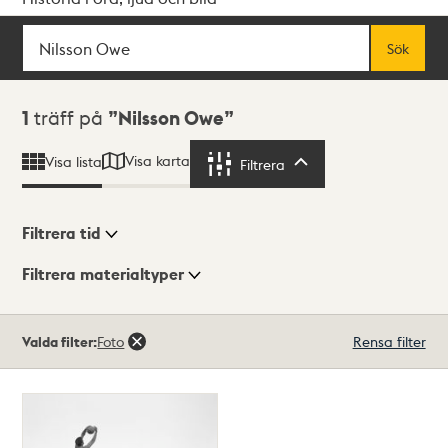
Sök
Fritextsök
Sök
Sökresultat
1
träff på
Nilsson Owe
Visa karta
Visa lista
Filtrera
Filtrera
Filtrera tid
Filtrera materialtyper
Visningsläge
Totalt
Valda filter:
Foto
Rensa filter
1
träffar
Lista
Karta