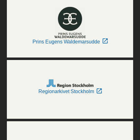
Prins Eugens Waldemarsudde
Regionarkivet Stockholm