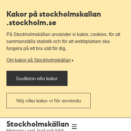
Kakor på stockholmskallan
.stockholm.se
På Stockholmskällan använder vi kakor, cookies, för att
sammanställa statistik och för att webbplatsen ska
fungera på ett bra sätt för dig.
Om kakor på Stockholmskällan
Godkänn alla kakor
Välj vilka kakor vi får använda
Till
Till
Stockholmskällan
navigationen
huvudinnehållet
Historia i ord, ljud och bild