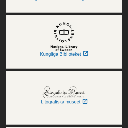
Kungliga Biblioteket
Litografiska museet