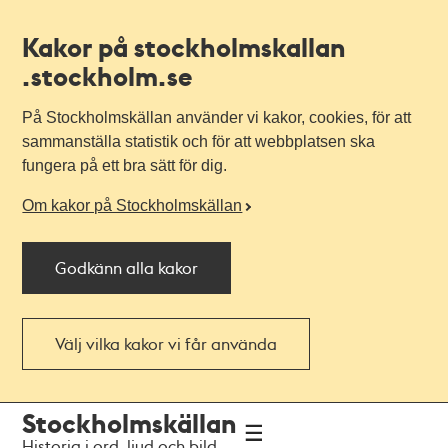
Kakor på stockholmskallan
.stockholm.se
På Stockholmskällan använder vi kakor, cookies, för att
sammanställa statistik och för att webbplatsen ska
fungera på ett bra sätt för dig.
Om kakor på Stockholmskällan
Godkänn alla kakor
Välj vilka kakor vi får använda
Till
Till
Stockholmskällan
navigationen
huvudinnehållet
Historia i ord, ljud och bild