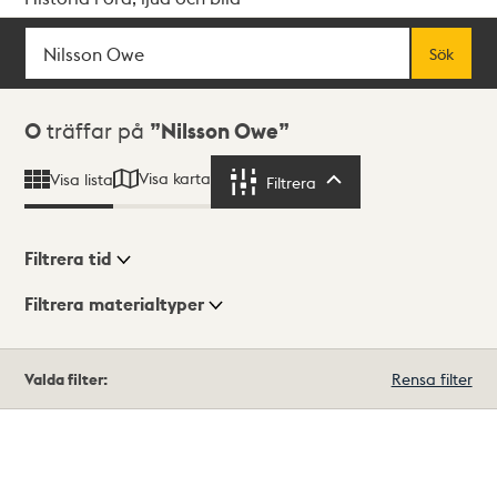
Sök
Fritextsök
Sök
Sökresultat
0
träffar på
Nilsson Owe
Visa karta
Visa lista
Filtrera
Filtrera
Filtrera tid
Filtrera materialtyper
Visningsläge
Totalt
Valda filter:
Rensa filter
0
träffar
Lista
Karta