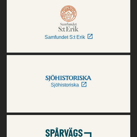
Samfundet S:t Erik
Sjöhistoriska