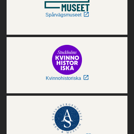
Spårvägsmuseet
Kvinnohistoriska