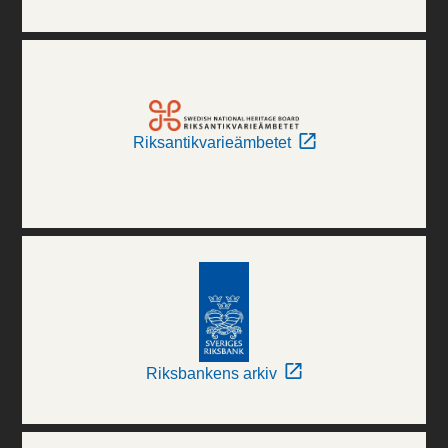
Riksantikvarieämbetet
Riksbankens arkiv