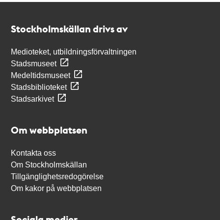
Kontakt
Stockholmskällan
Stockholmskällan drivs av
Medioteket, utbildningsförvaltningen
Stadsmuseet
Medeltidsmuseet
Stadsbiblioteket
Stadsarkivet
Om webbplatsen
Kontakta oss
Om Stockholmskällan
Tillgänglighetsredogörelse
Om kakor på webbplatsen
Sociala medier