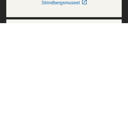
Strindbergsmuseet
Thielska Galleriet
Världskulturmuseerna