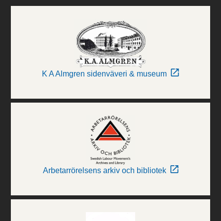
K A Almgren sidenväveri & museum
Arbetarrörelsens arkiv och bibliotek