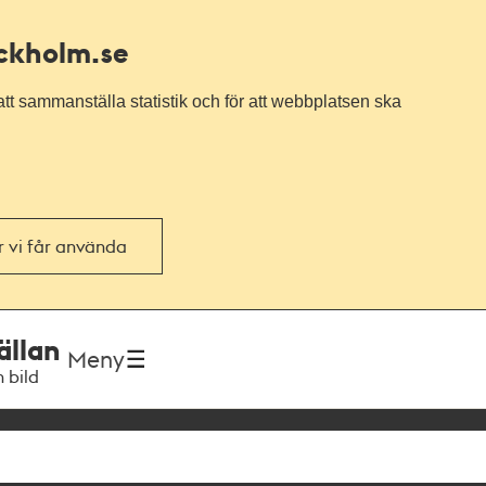
ockholm.se
tt sammanställa statistik och för att webbplatsen ska
or vi får använda
ällan
Meny
h bild