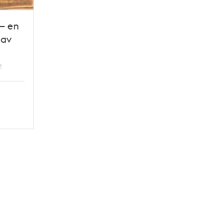
– en
 av
g