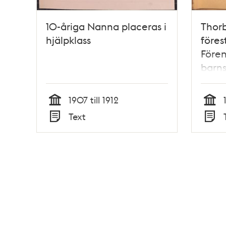
10-åriga Nanna placeras i
Thor
hjälpklass
föres
Fören
barns
1907 till 1912
Tid
Tid
Text
Typ
Typ