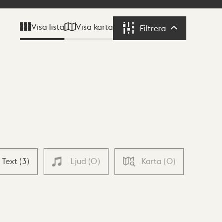
Visa karta
Visa lista
Filtrera
Filtrera
Text
(
3
)
Ljud
(
0
)
Karta
(
0
)