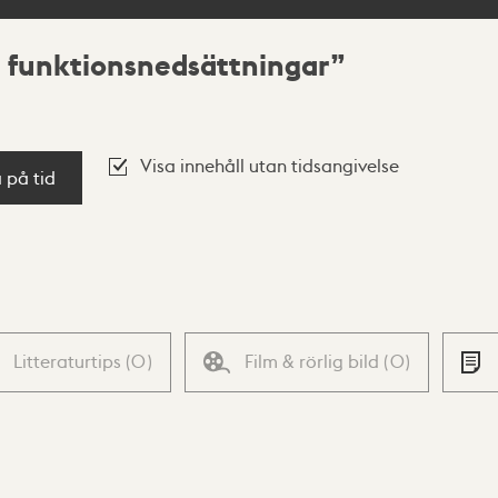
a funktionsnedsättningar
Visa innehåll utan tidsangivelse
a på tid
Litteraturtips
(
0
)
Film & rörlig bild
(
0
)