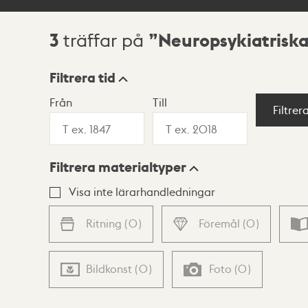
3
Neuropsykiatrisk
träffar på
Sökresultat
Filtrera tid
Från
Till
Visningsläge
Filtrer
Filtrera materialtyper
Lista
Karta
Visa inte lärarhandledningar
Ritning
(
0
)
Föremål
(
0
)
Bildkonst
(
0
)
Foto
(
0
)