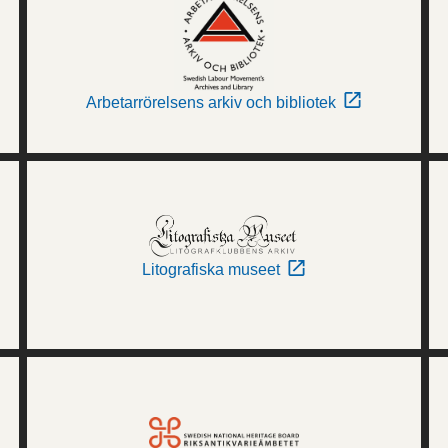
Arbetarrörelsens arkiv och bibliotek
Litografiska museet