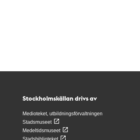
Kontakt
Stockholmskällan
Stockholmskällan drivs av
Medioteket, utbildningsförvaltningen
Stadsmuseet
Medeltidsmuseet
Stadsbiblioteket