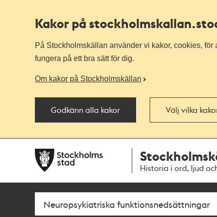
Kakor på stockholmskallan
.st
På Stockholmskällan använder vi kakor, cookies, för a
fungera på ett bra sätt för dig.
Om kakor på Stockholmskällan
Godkänn alla kakor
Välj vilka kak
Till
Till
Stockholmsk
navigationen
huvudinnehållet
Historia i ord, ljud oc
Sök
Fritextsök