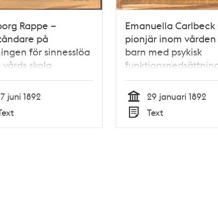
borg Rappe –
Emanuella Carlbeck 
tåndare på
pionjär inom vården
ingen för sinnesslöa
barn med psykisk
 vårds skola
funktionsnedsättnin
17 juni 1892
29 januari 1892
Tid
Text
Text
Typ