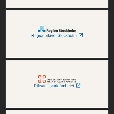
Regionarkivet Stockholm
Riksantikvarieämbetet