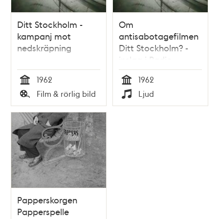
Ditt Stockholm -
Om
kampanj mot
antisabotagefilmen
nedskräpning
Ditt Stockholm? -
inslag i Radio
Stockholm 103,3
1962
1962
Tid
Tid
Film & rörlig bild
Ljud
Typ
Typ
Papperskorgen
Papperspelle