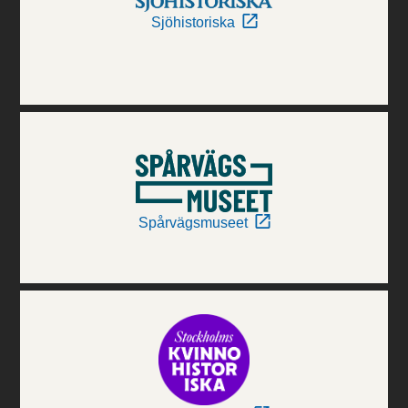
Sjöhistoriska
Spårvägsmuseet