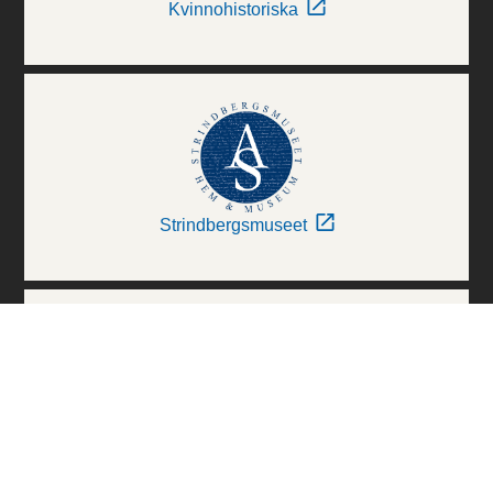
Kvinnohistoriska
Strindbergsmuseet
Thielska Galleriet