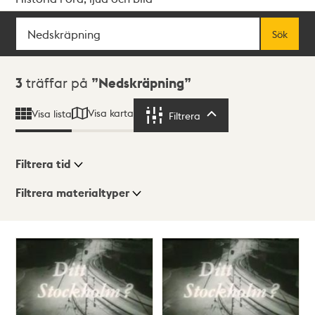
Sök
Fritextsök
Sök
Sökresultat
3
träffar på
Nedskräpning
Visa karta
Visa lista
Filtrera
Filtrera
Filtrera tid
Filtrera materialtyper
Visningsläge
Totalt
3
träffar
Lista
Karta