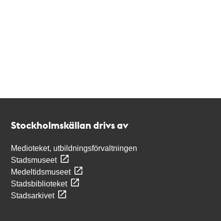
Kontakt
Stockholmskällan
Stockholmskällan drivs av
Medioteket, utbildningsförvaltningen
Stadsmuseet
Medeltidsmuseet
Stadsbiblioteket
Stadsarkivet