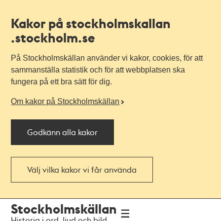
Kakor på stockholmskallan
.stockholm.se
På Stockholmskällan använder vi kakor, cookies, för att
sammanställa statistik och för att webbplatsen ska
fungera på ett bra sätt för dig.
Om kakor på Stockholmskällan
Godkänn alla kakor
Välj vilka kakor vi får använda
Till
Till
Stockholmskällan
navigationen
huvudinnehållet
Historia i ord, ljud och bild