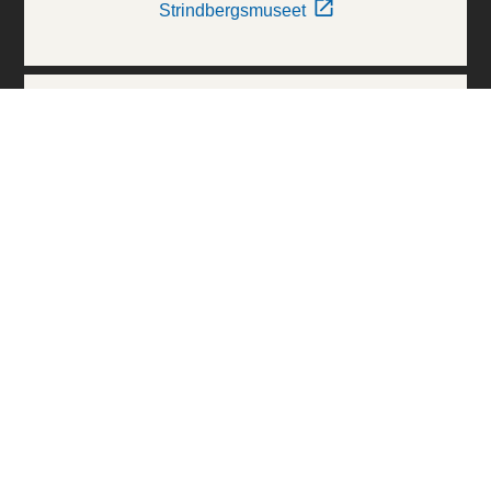
Strindbergsmuseet
Thielska Galleriet
Världskulturmuseerna