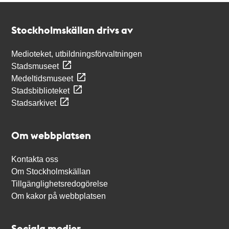
Kontakt
Stockholmskällan
Stockholmskällan drivs av
Medioteket, utbildningsförvaltningen
Stadsmuseet
Medeltidsmuseet
Stadsbiblioteket
Stadsarkivet
Om webbplatsen
Kontakta oss
Om Stockholmskällan
Tillgänglighetsredogörelse
Om kakor på webbplatsen
Sociala medier