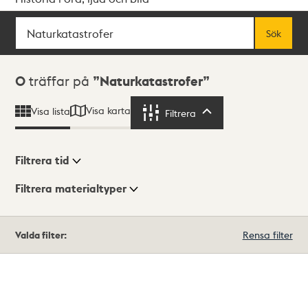
Sök
Fritextsök
Sök
Sökresultat
0
träffar på
Naturkatastrofer
Visa karta
Visa lista
Filtrera
Filtrera
Filtrera tid
Filtrera materialtyper
Visningsläge
Totalt
Valda filter:
Rensa filter
0
träffar
Lista
Karta