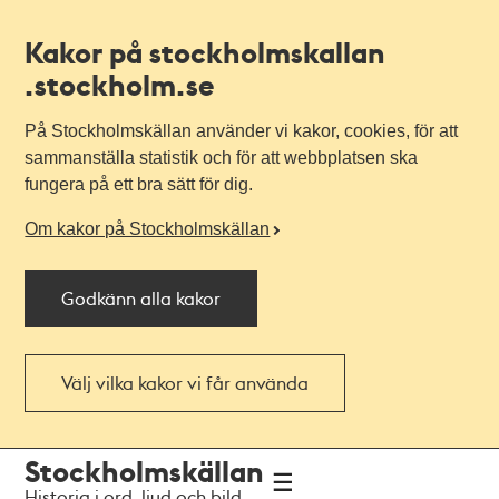
Kakor på stockholmskallan
.stockholm.se
På Stockholmskällan använder vi kakor, cookies, för att
sammanställa statistik och för att webbplatsen ska
fungera på ett bra sätt för dig.
Om kakor på Stockholmskällan
Godkänn alla kakor
Välj vilka kakor vi får använda
Till
Till
Stockholmskällan
navigationen
huvudinnehållet
Historia i ord, ljud och bild