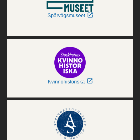
Spårvägsmuseet
Kvinnohistoriska