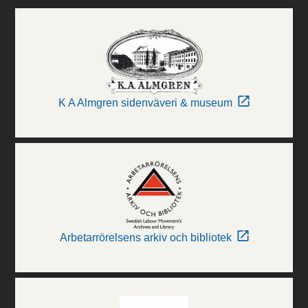
K A Almgren sidenväveri & museum
Arbetarrörelsens arkiv och bibliotek