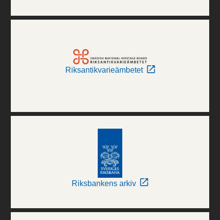
Riksantikvarieämbetet
Riksbankens arkiv