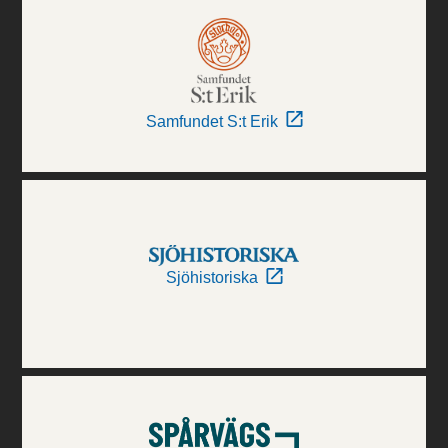
Samfundet S:t Erik
Sjöhistoriska