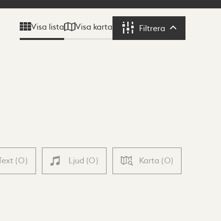
Visa karta
Visa lista
Filtrera
Filtrera
Text
(
0
)
Ljud
(
0
)
Karta
(
0
)