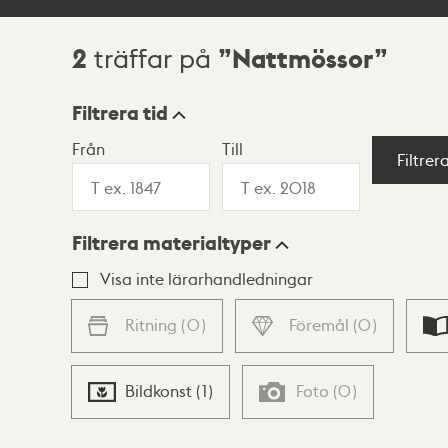
2
Nattmössor
träffar på
Sökresultat
Filtrera tid
Från
Till
Visningsläge
Filtrer
Filtrera materialtyper
Lista
Karta
Visa inte lärarhandledningar
Ritning
(
0
)
Föremål
(
0
)
Bildkonst
(
1
)
Foto
(
0
)