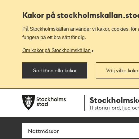
Kakor på stockholmskallan
.st
På Stockholmskällan använder vi kakor, cookies, för a
fungera på ett bra sätt för dig.
Om kakor på Stockholmskällan
Godkänn alla kakor
Välj vilka kak
Till
Till
Stockholmsk
navigationen
huvudinnehållet
Historia i ord, ljud oc
Sök
Fritextsök