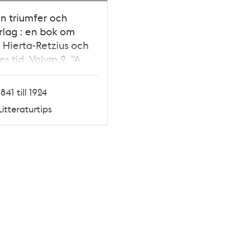
n triumfer och
lag : en bok om
Hierta-Retzius och
s tid. Volym 2. "A
ing bitch of a wife"
da Helena Lindskog
1841 till 1924
Litteraturtips