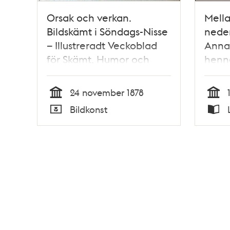
Orsak och verkan.
Mella
Bildskämt i Söndags-Nisse
neder
– Illustreradt Veckoblad
Anna 
för Skämt, Humor och
henne
Satir, nr 47, den 24
charm
november 1878
/ Ger
24 november 1878
Tid
Tid
Bildkonst
Typ
Typ