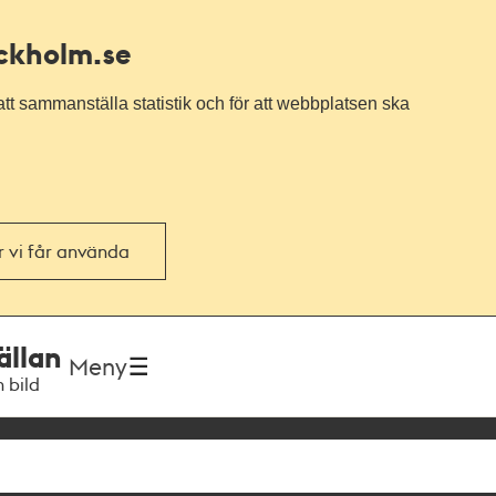
ockholm.se
tt sammanställa statistik och för att webbplatsen ska
or vi får använda
ällan
Meny
h bild