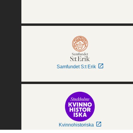
Samfundet S:t Erik
Kvinnohistoriska