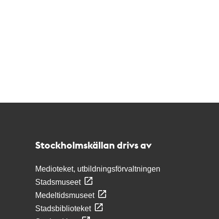
Kontakt
Stockholmskällan
Stockholmskällan drivs av
Medioteket, utbildningsförvaltningen
Stadsmuseet
Medeltidsmuseet
Stadsbiblioteket