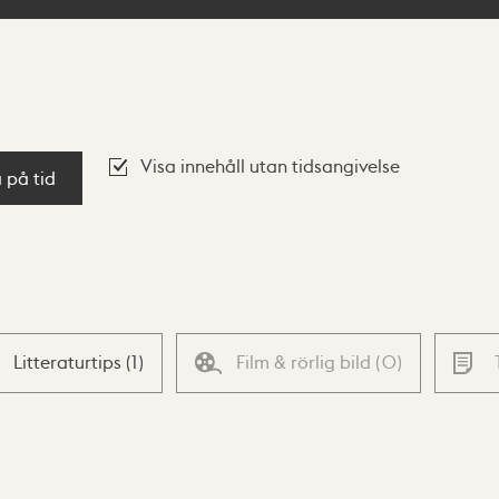
Visa innehåll utan tidsangivelse
a på tid
Litteraturtips
(
1
)
Film & rörlig bild
(
0
)