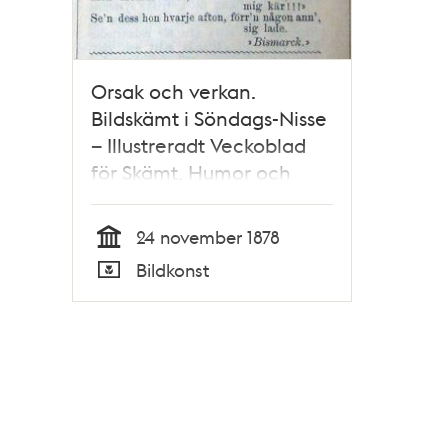
Orsak och verkan.
Bildskämt i Söndags-Nisse
– Illustreradt Veckoblad
för Skämt, Humor och
Satir, nr 47, den 24
november 1878
24 november 1878
Tid
Bildkonst
Typ