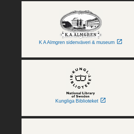
K A Almgren sidenväveri & museum
Kungliga Biblioteket