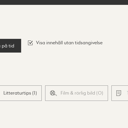
Visa innehåll utan tidsangivelse
a på tid
Litteraturtips
(
1
)
Film & rörlig bild
(
0
)