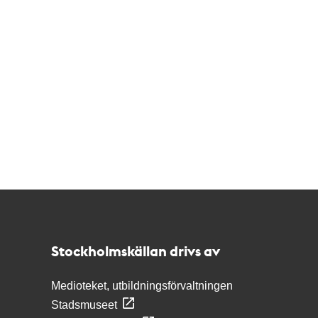
Kontakt
Stockholmskällan
Stockholmskällan drivs av
Medioteket, utbildningsförvaltningen
Stadsmuseet