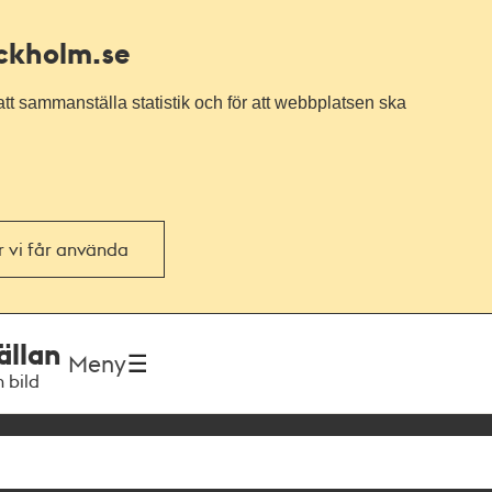
ockholm.se
tt sammanställa statistik och för att webbplatsen ska
or vi får använda
ällan
Meny
h bild