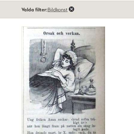
Totalt
Valda filter:
Bildkonst
1
träffar