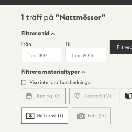
1
Nattmössor
träff på
Sökresultat
Filtrera tid
Från
Till
Visningsläge
Filtrer
Filtrera materialtyper
Lista
Karta
Visa inte lärarhandledningar
Ritning
(
0
)
Föremål
(
0
)
Bildkonst
(
1
)
Foto
(
0
)