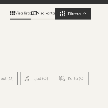
Visa karta
Visa lista
Filtrera
Filtrera
Text
(
0
)
Ljud
(
0
)
Karta
(
0
)