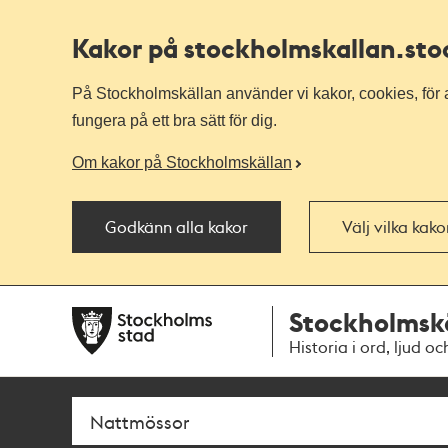
Kakor på stockholmskallan
.st
På Stockholmskällan använder vi kakor, cookies, för a
fungera på ett bra sätt för dig.
Om kakor på Stockholmskällan
Godkänn alla kakor
Välj vilka kak
Till
Till
Stockholmsk
navigationen
huvudinnehållet
Historia i ord, ljud oc
Sök
Fritextsök