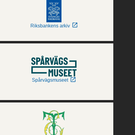
Riksbankens arkiv
Spårvägsmuseet