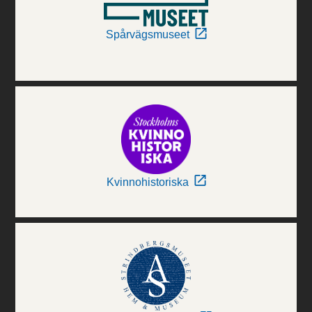
Spårvägsmuseet
Kvinnohistoriska