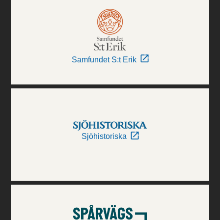
Samfundet S:t Erik
Sjöhistoriska