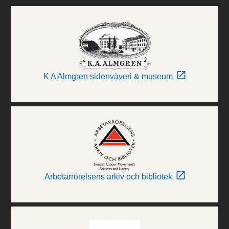
K A Almgren sidenväveri & museum
Arbetarrörelsens arkiv och bibliotek