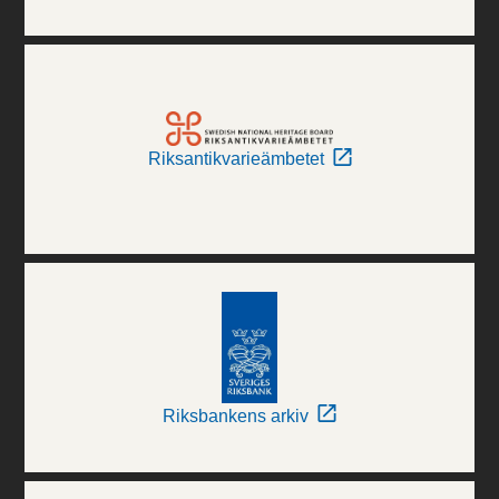
Riksantikvarieämbetet
Riksbankens arkiv