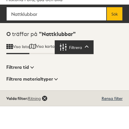
Sök
Fritextsök
Sök
Sökresultat
0
träffar på
Nattklubbar
Visa karta
Visa lista
Filtrera
Filtrera
Filtrera tid
Filtrera materialtyper
Visningsläge
Totalt
Valda filter:
Ritning
Rensa filter
0
träffar
Lista
Karta