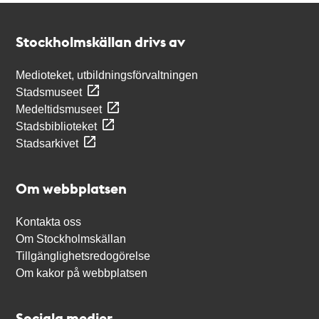
Kontakt
Stockholmskällan
Stockholmskällan drivs av
Medioteket, utbildningsförvaltningen
Stadsmuseet
Medeltidsmuseet
Stadsbiblioteket
Stadsarkivet
Om webbplatsen
Kontakta oss
Om Stockholmskällan
Tillgänglighetsredogörelse
Om kakor på webbplatsen
Sociala medier