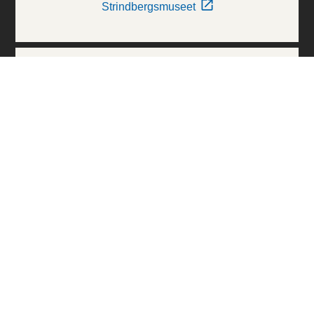
Strindbergsmuseet
Thielska Galleriet
Världskulturmuseerna