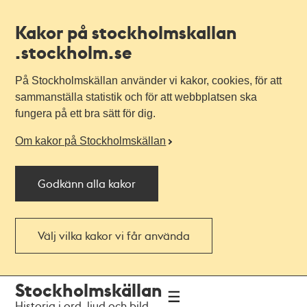
Kakor på stockholmskallan
.stockholm.se
På Stockholmskällan använder vi kakor, cookies, för att
sammanställa statistik och för att webbplatsen ska
fungera på ett bra sätt för dig.
Om kakor på Stockholmskällan
Godkänn alla kakor
Välj vilka kakor vi får använda
Till
Till
Stockholmskällan
navigationen
huvudinnehållet
Historia i ord, ljud och bild