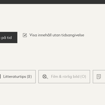
Visa innehåll utan tidsangivelse
a på tid
Litteraturtips
(
2
)
Film & rörlig bild
(
0
)