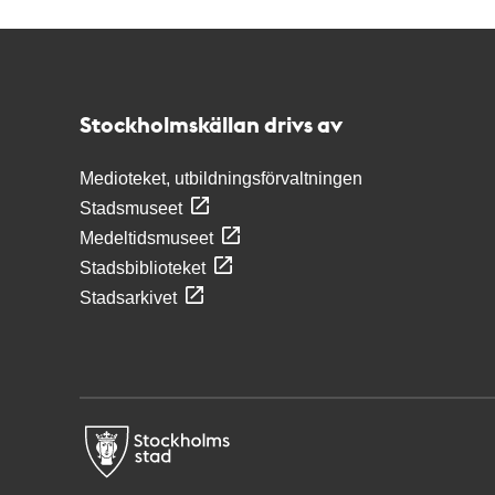
Kontakt
Stockholmskällan
Stockholmskällan drivs av
Medioteket, utbildningsförvaltningen
Stadsmuseet
Medeltidsmuseet
Stadsbiblioteket
Stadsarkivet