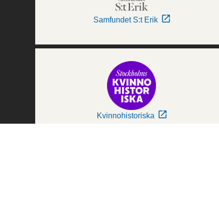
Samfundet S:t Erik
Kvinnohistoriska
Världskulturmuseerna