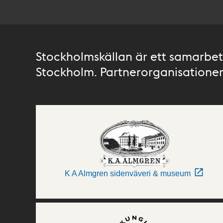
Stockholmskällan är ett samarbete
Stockholm. Partnerorganisationer 
K A Almgren sidenväveri & museum