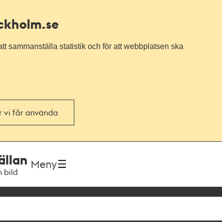
ockholm.se
tt sammanställa statistik och för att webbplatsen ska
or vi får använda
ällan
Meny
h bild