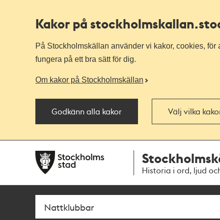
Kakor på stockholmskallan
.st
På Stockholmskällan använder vi kakor, cookies, för a
fungera på ett bra sätt för dig.
Om kakor på Stockholmskällan
Godkänn alla kakor
Välj vilka kak
Till
Till
Stockholmsk
navigationen
huvudinnehållet
Historia i ord, ljud oc
Sök
Fritextsök