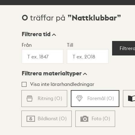
0
Nattklubbar
träffar på
Sökresultat
Filtrera tid
Från
Till
Visningsläge
Filtrer
Filtrera materialtyper
Lista
Karta
Visa inte lärarhandledningar
Ritning
(
0
)
Föremål
(
0
)
Bildkonst
(
0
)
Foto
(
0
)