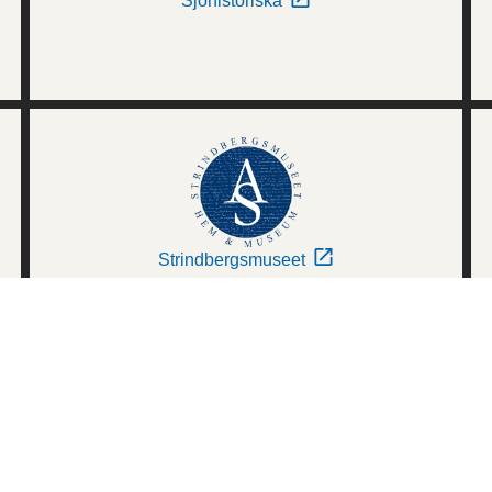
Sjöhistoriska
Strindbergsmuseet