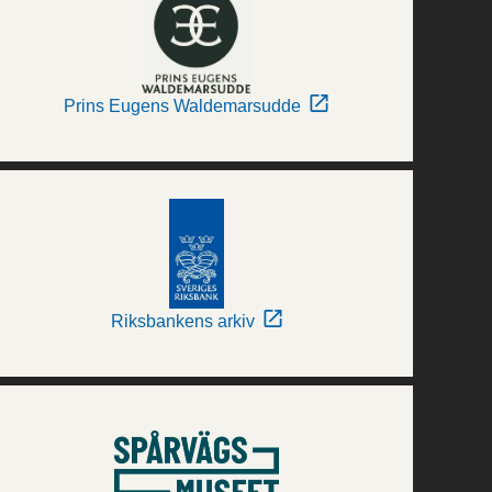
Prins Eugens Waldemarsudde
Riksbankens arkiv