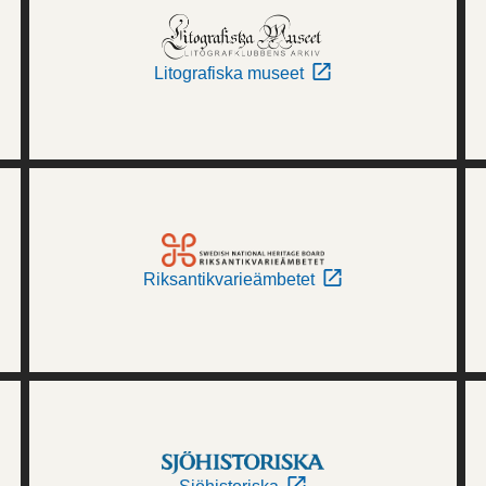
Litografiska museet
Riksantikvarieämbetet