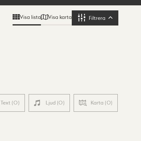
Visa karta
Visa lista
Filtrera
Filtrera
Text
(
0
)
Ljud
(
0
)
Karta
(
0
)