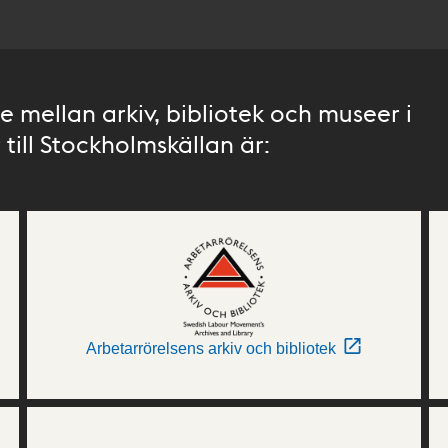
 mellan arkiv, bibliotek och museer i
till Stockholmskällan är:
Arbetarrörelsens arkiv och bibliotek