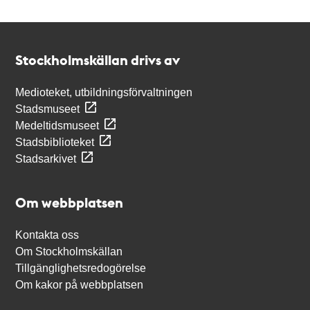
Kontakt
Stockholmskällan
Stockholmskällan drivs av
Medioteket, utbildningsförvaltningen
Stadsmuseet
Medeltidsmuseet
Stadsbiblioteket
Stadsarkivet
Om webbplatsen
Kontakta oss
Om Stockholmskällan
Tillgänglighetsredogörelse
Om kakor på webbplatsen