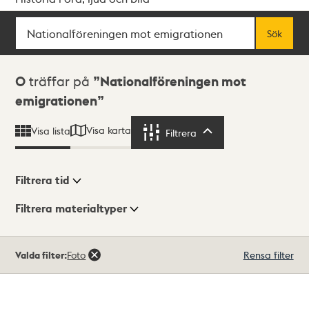
Sök
Fritextsök
Sök
Sökresultat
0
träffar på
Nationalföreningen mot
emigrationen
Visa karta
Visa lista
Filtrera
Filtrera
Filtrera tid
Filtrera materialtyper
Visningsläge
Totalt
Valda filter:
Foto
Rensa filter
0
träffar
Lista
Karta