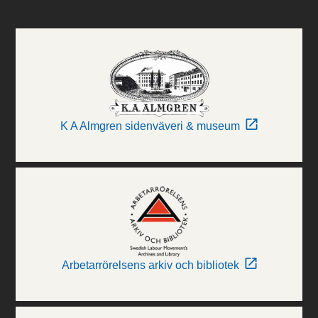
K A Almgren sidenväveri & museum
Arbetarrörelsens arkiv och bibliotek