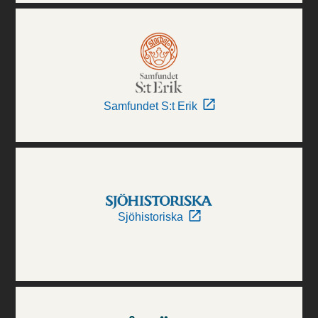
Samfundet S:t Erik
Sjöhistoriska