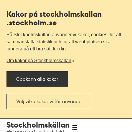
Kakor på stockholmskallan
.stockholm.se
På Stockholmskällan använder vi kakor, cookies, för att
sammanställa statistik och för att webbplatsen ska
fungera på ett bra sätt för dig.
Om kakor på Stockholmskällan
Godkänn alla kakor
Välj vilka kakor vi får använda
Till
Till
Stockholmskällan
navigationen
huvudinnehållet
Historia i ord, ljud och bild