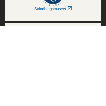
Strindbergsmuseet
Thielska Galleriet
Världskulturmuseerna