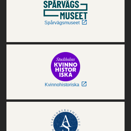
Spårvägsmuseet
Kvinnohistoriska