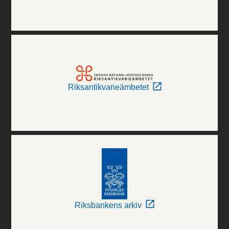
Riksantikvarieämbetet
Riksbankens arkiv