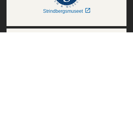
Strindbergsmuseet
Thielska Galleriet
Världskulturmuseerna