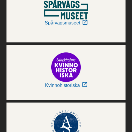
Spårvägsmuseet
Kvinnohistoriska