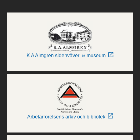
K A Almgren sidenväveri & museum
Arbetarrörelsens arkiv och bibliotek