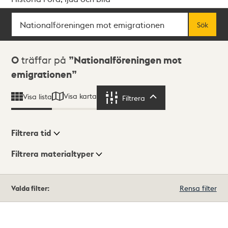
Sök
Fritextsök
Sök
Sökresultat
0
träffar på
Nationalföreningen mot
emigrationen
Visa karta
Visa lista
Filtrera
Filtrera
Filtrera tid
Filtrera materialtyper
Visningsläge
Totalt
Valda filter:
Rensa filter
0
träffar
Lista
Karta