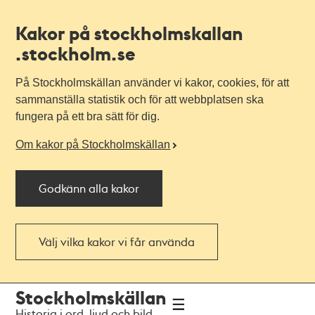
Kakor på stockholmskallan
.stockholm.se
På Stockholmskällan använder vi kakor, cookies, för att
sammanställa statistik och för att webbplatsen ska
fungera på ett bra sätt för dig.
Om kakor på Stockholmskällan
Godkänn alla kakor
Välj vilka kakor vi får använda
Till
Till
Stockholmskällan
navigationen
huvudinnehållet
Historia i ord, ljud och bild