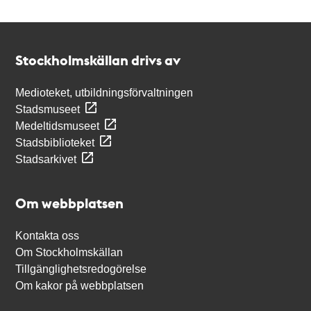
Kontakt
Stockholmskällan
Stockholmskällan drivs av
Medioteket, utbildningsförvaltningen
Stadsmuseet
Medeltidsmuseet
Stadsbiblioteket
Stadsarkivet
Om webbplatsen
Kontakta oss
Om Stockholmskällan
Tillgänglighetsredogörelse
Om kakor på webbplatsen