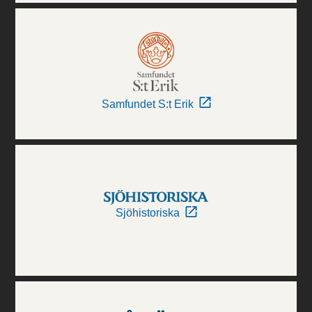
Samfundet S:t Erik
Sjöhistoriska