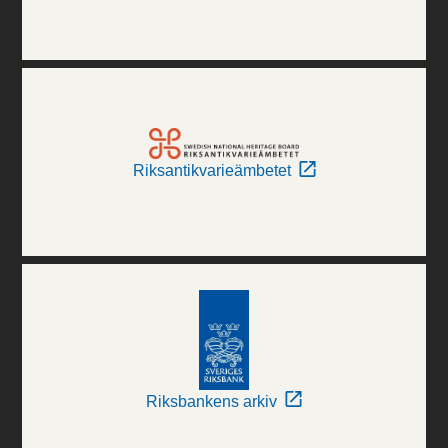
Riksantikvarieämbetet
Riksbankens arkiv