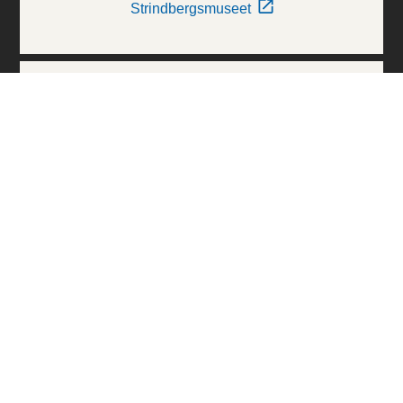
Strindbergsmuseet
Thielska Galleriet
Världskulturmuseerna