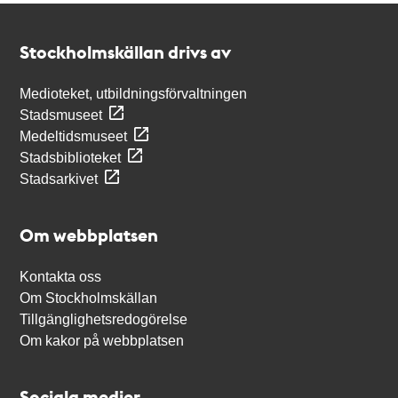
Kontakt
Stockholmskällan
Stockholmskällan drivs av
Medioteket, utbildningsförvaltningen
Stadsmuseet
Medeltidsmuseet
Stadsbiblioteket
Stadsarkivet
Om webbplatsen
Kontakta oss
Om Stockholmskällan
Tillgänglighetsredogörelse
Om kakor på webbplatsen
Sociala medier