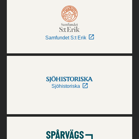
Samfundet S:t Erik
Sjöhistoriska