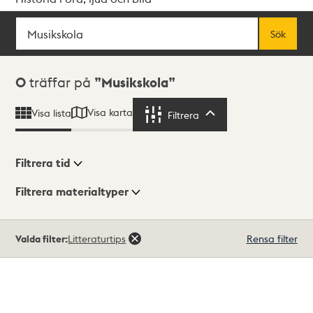
Sök
Fritextsök
Sök
Sökresultat
0
träffar på
Musikskola
Visa karta
Visa lista
Filtrera
Filtrera
Filtrera tid
Filtrera materialtyper
Visningsläge
Totalt
Valda filter:
Litteraturtips
Rensa filter
0
träffar
Lista
Karta