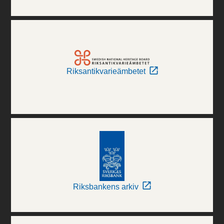
Riksantikvarieämbetet
Riksbankens arkiv