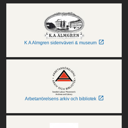
K A Almgren sidenväveri & museum
Arbetarrörelsens arkiv och bibliotek