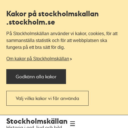
Kakor på stockholmskallan
.stockholm.se
På Stockholmskällan använder vi kakor, cookies, för att
sammanställa statistik och för att webbplatsen ska
fungera på ett bra sätt för dig.
Om kakor på Stockholmskällan
Godkänn alla kakor
Välj vilka kakor vi får använda
Till
Till
Stockholmskällan
navigationen
huvudinnehållet
Historia i ord, ljud och bild