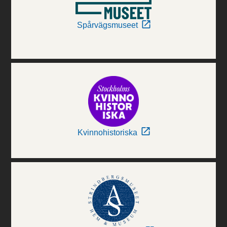
Spårvägsmuseet
Kvinnohistoriska