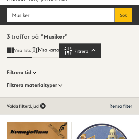
Sök
Fritextsök
Sök
Sökresultat
3
träffar på
Musiker
Visa karta
Visa lista
Filtrera
Filtrera
Filtrera tid
Filtrera materialtyper
Visningsläge
Totalt
Valda filter:
Ljud
Rensa filter
3
träffar
Lista
Karta