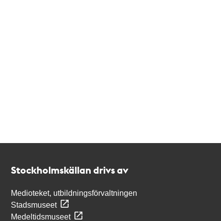
Kontakt
Stockholmskällan
Stockholmskällan drivs av
Medioteket, utbildningsförvaltningen
Stadsmuseet
Medeltidsmuseet