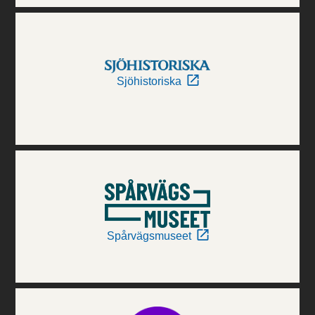
Sjöhistoriska
Spårvägsmuseet