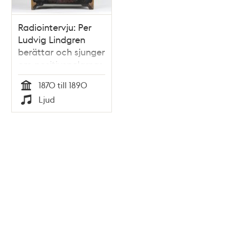
Radiointervju: Per
Ludvig Lindgren
berättar och sjunger
om positivspelarnas
visor på 1870- och
1870 till 1890
80-talet.
Tid
Ljud
Typ