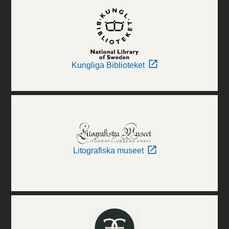
Kungliga Biblioteket
Litografiska museet