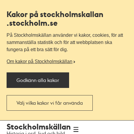
Kakor på stockholmskallan
.stockholm.se
På Stockholmskällan använder vi kakor, cookies, för att
sammanställa statistik och för att webbplatsen ska
fungera på ett bra sätt för dig.
Om kakor på Stockholmskällan
Godkänn alla kakor
Välj vilka kakor vi får använda
Till
Till
Stockholmskällan
navigationen
huvudinnehållet
Historia i ord, ljud och bild