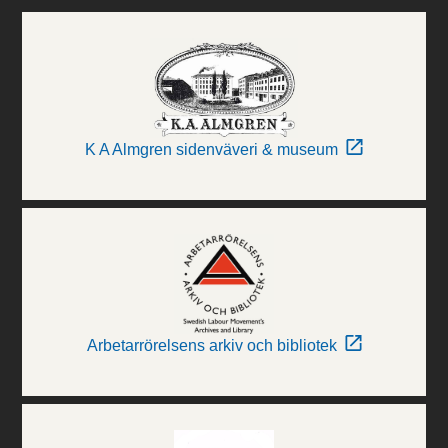
K A Almgren sidenväveri & museum
Arbetarrörelsens arkiv och bibliotek