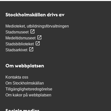
Kontakt
Stockholmskällan
Stockholmskällan drivs av
Medioteket, utbildningsförvaltningen
Stadsmuseet
Medeltidsmuseet
Stadsbiblioteket
Stadsarkivet
Om webbplatsen
Kontakta oss
Om Stockholmskällan
Tillgänglighetsredogörelse
Om kakor på webbplatsen
Sociala medier