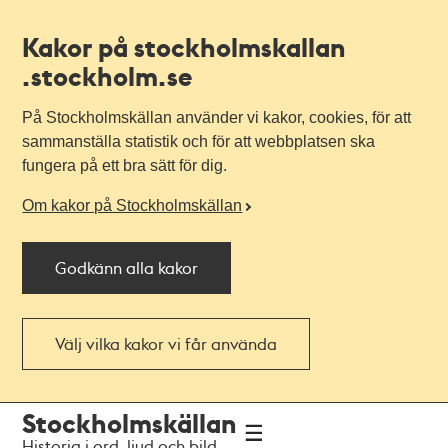
Kakor på stockholmskallan
.stockholm.se
På Stockholmskällan använder vi kakor, cookies, för att
sammanställa statistik och för att webbplatsen ska
fungera på ett bra sätt för dig.
Om kakor på Stockholmskällan
Godkänn alla kakor
Välj vilka kakor vi får använda
Till
Till
Stockholmskällan
navigationen
huvudinnehållet
Historia i ord, ljud och bild