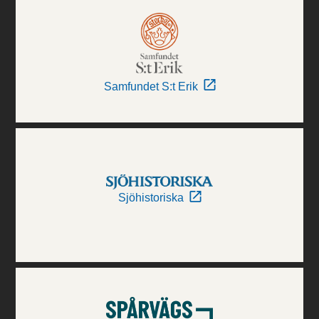
Samfundet S:t Erik
Sjöhistoriska