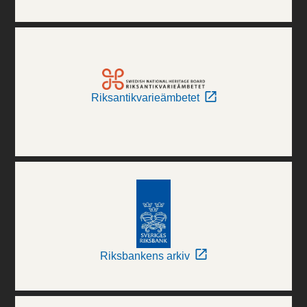
Riksantikvarieämbetet
Riksbankens arkiv