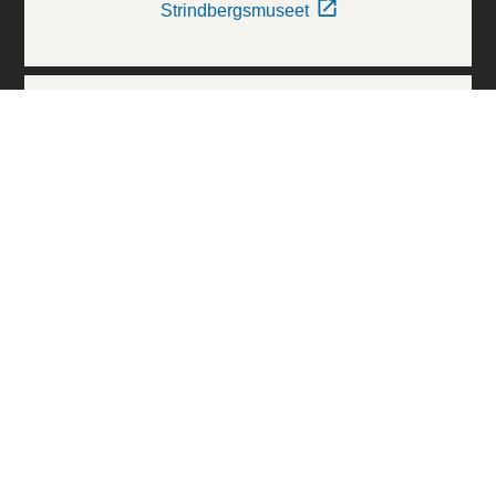
Strindbergsmuseet
Thielska Galleriet
Världskulturmuseerna