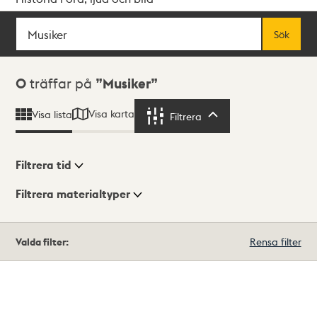
Sök
Fritextsök
Sök
Sökresultat
0
träffar på
Musiker
Visa karta
Visa lista
Filtrera
Filtrera
Filtrera tid
Filtrera materialtyper
Visningsläge
Totalt
Valda filter:
Rensa filter
0
träffar
Lista
Karta