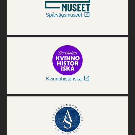
Spårvägsmuseet
Kvinnohistoriska