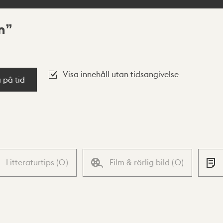
n
Visa innehåll utan tidsangivelse
a på tid
Litteraturtips
(
0
)
Film & rörlig bild
(
0
)