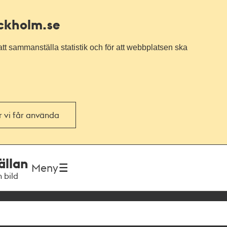
ockholm.se
tt sammanställa statistik och för att webbplatsen ska
or vi får använda
ällan
Meny
h bild