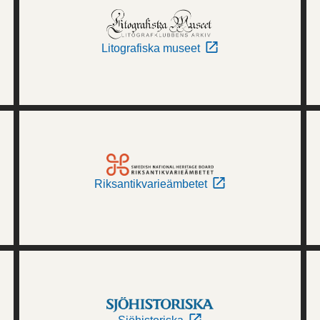
Litografiska museet
Riksantikvarieämbetet