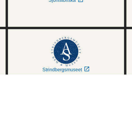
Sjöhistoriska
Strindbergsmuseet