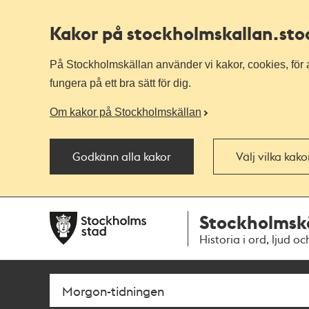
Kakor på stockholmskallan
.st
På Stockholmskällan använder vi kakor, cookies, för a
fungera på ett bra sätt för dig.
Om kakor på Stockholmskällan
Godkänn alla kakor
Välj vilka kak
Till
Till
Stockholmsk
navigationen
huvudinnehållet
Historia i ord, ljud oc
Sök
Fritextsök