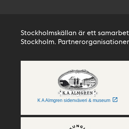
Stockholmskällan är ett samarbete
Stockholm. Partnerorganisationer 
K A Almgren sidenväveri & museum