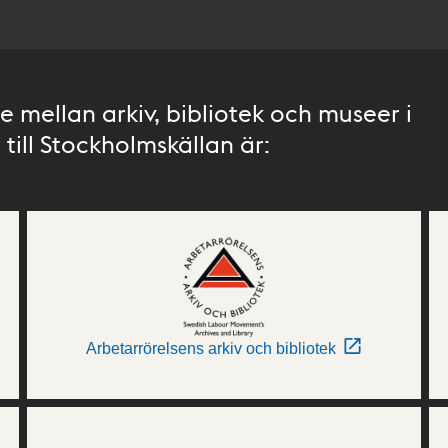
 mellan arkiv, bibliotek och museer i
till Stockholmskällan är:
Arbetarrörelsens arkiv och bibliotek