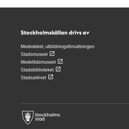
Kontakt
Stockholmskällan
Stockholmskällan drivs av
Medioteket, utbildningsförvaltningen
Stadsmuseet
Medeltidsmuseet
Stadsbiblioteket
Stadsarkivet