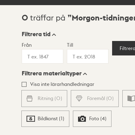
0
Morgon-tidninge
träffar på
Sökresultat
Filtrera tid
Från
Till
Visningsläge
Filtrer
Filtrera materialtyper
Lista
Karta
Visa inte lärarhandledningar
Ritning
(
0
)
Föremål
(
0
)
Bildkonst
(
1
)
Foto
(
4
)