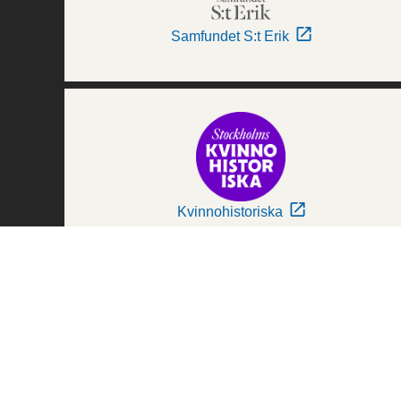
Samfundet S:t Erik
Kvinnohistoriska
Världskulturmuseerna