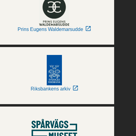
Prins Eugens Waldemarsudde
Riksbankens arkiv