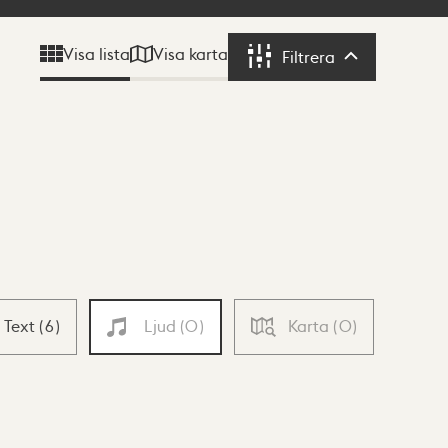
Visa karta
Visa lista
Filtrera
Filtrera
Text
(
6
)
Ljud
(
0
)
Karta
(
0
)