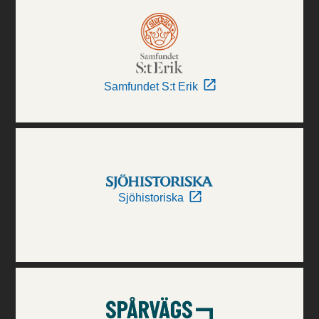
Samfundet S:t Erik
Sjöhistoriska