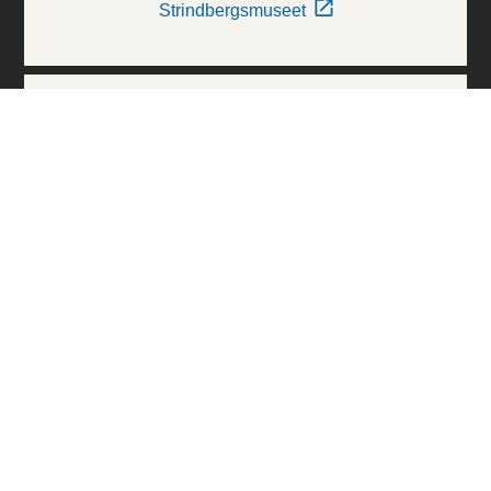
Strindbergsmuseet
Thielska Galleriet
Världskulturmuseerna