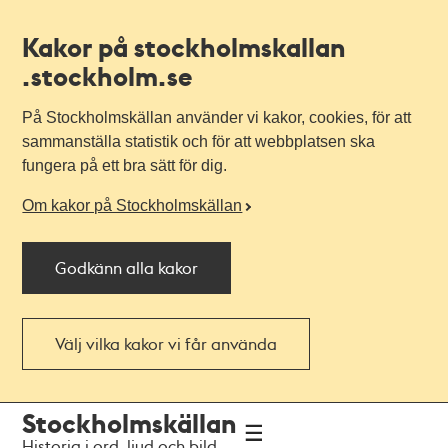
Kakor på stockholmskallan
.stockholm.se
På Stockholmskällan använder vi kakor, cookies, för att
sammanställa statistik och för att webbplatsen ska
fungera på ett bra sätt för dig.
Om kakor på Stockholmskällan
Godkänn alla kakor
Välj vilka kakor vi får använda
Till
Till
Stockholmskällan
navigationen
huvudinnehållet
Historia i ord, ljud och bild