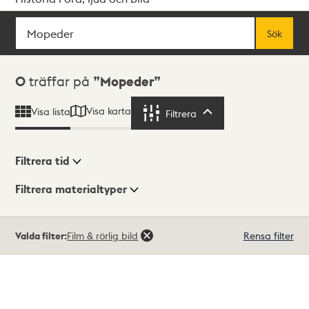
Sök
Fritextsök
Sök
Sökresultat
0
träffar på
Mopeder
Visa karta
Visa lista
Filtrera
Filtrera
Filtrera tid
Filtrera materialtyper
Visningsläge
Totalt
Valda filter:
Film & rörlig bild
Rensa filter
0
träffar
Lista
Karta