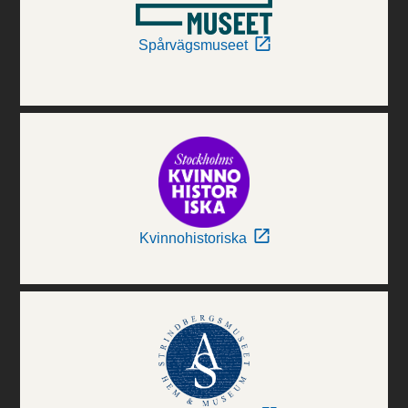
Spårvägsmuseet
Kvinnohistoriska