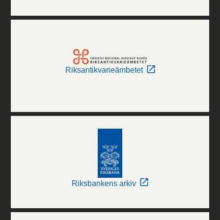
Riksantikvarieämbetet
Riksbankens arkiv