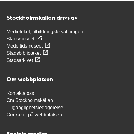
Kontakt
Stockholmskällan
Stockholmskällan drivs av
Medioteket, utbildningsförvaltningen
Stadsmuseet
Medeltidsmuseet
Stadsbiblioteket
Stadsarkivet
Om webbplatsen
Kontakta oss
Om Stockholmskällan
Tillgänglighetsredogörelse
Om kakor på webbplatsen
Sociala medier