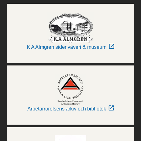
K A Almgren sidenväveri & museum
Arbetarrörelsens arkiv och bibliotek