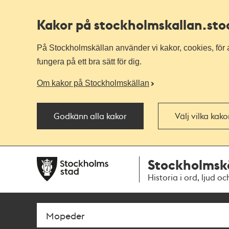
Kakor på stockholmskallan
.st
På Stockholmskällan använder vi kakor, cookies, för a
fungera på ett bra sätt för dig.
Om kakor på Stockholmskällan
Godkänn alla kakor
Välj vilka kak
Till
Till
Stockholmsk
navigationen
huvudinnehållet
Historia i ord, ljud oc
Sök
Fritextsök