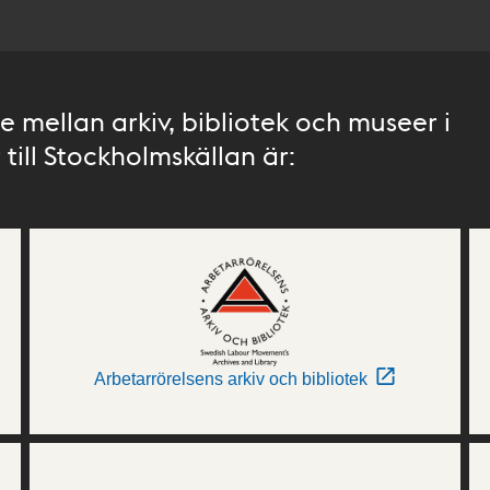
 mellan arkiv, bibliotek och museer i
till Stockholmskällan är:
Arbetarrörelsens arkiv och bibliotek