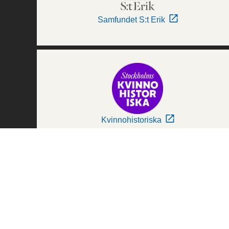
Samfundet S:t Erik
Kvinnohistoriska
Världskulturmuseerna