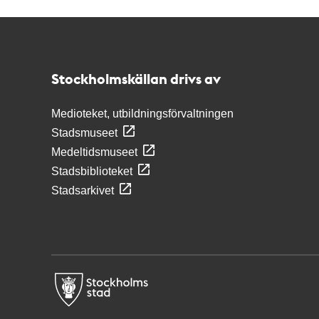
Kontakt
Stockholmskällan
Stockholmskällan drivs av
Medioteket, utbildningsförvaltningen
Stadsmuseet
Medeltidsmuseet
Stadsbiblioteket
Stadsarkivet