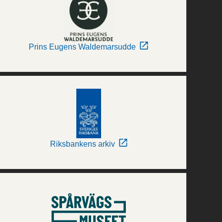
Prins Eugens Waldemarsudde
Riksbankens arkiv