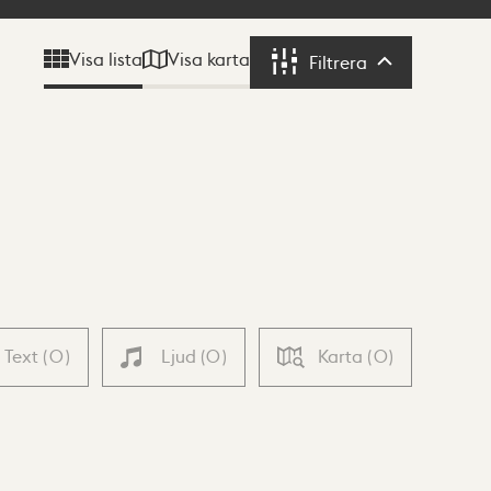
Visa karta
Visa lista
Filtrera
Filtrera
Text
(
0
)
Ljud
(
0
)
Karta
(
0
)