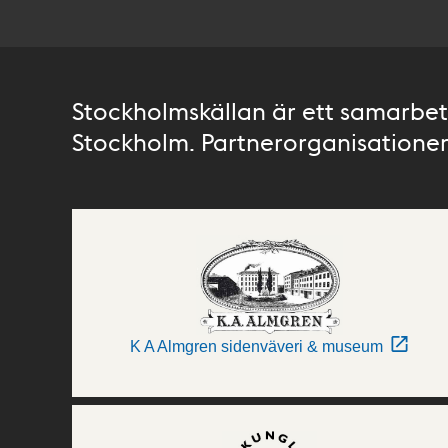
Stockholmskällan är ett samarbete
Stockholm. Partnerorganisationer 
K A Almgren sidenväveri & museum