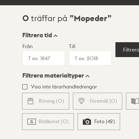
0
Mopeder
träffar på
Sökresultat
Filtrera tid
Från
Till
Visningsläge
Filtrer
Filtrera materialtyper
Lista
Karta
Visa inte lärarhandledningar
Ritning
(
0
)
Föremål
(
0
)
Bildkonst
(
0
)
Foto
(
42
)