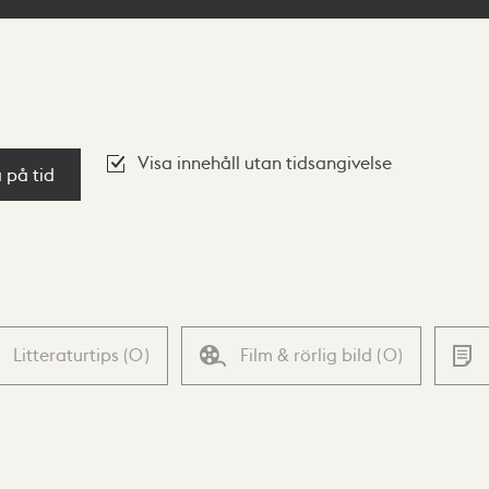
Visa innehåll utan tidsangivelse
a på tid
Litteraturtips
(
0
)
Film & rörlig bild
(
0
)