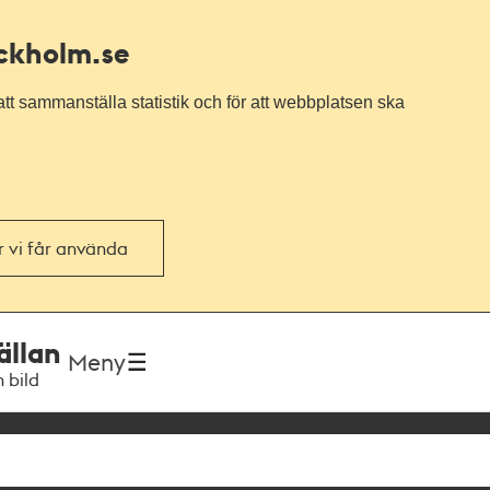
ockholm.se
tt sammanställa statistik och för att webbplatsen ska
or vi får använda
ällan
Meny
h bild