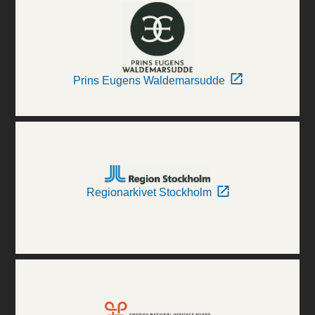
Prins Eugens Waldemarsudde
Regionarkivet Stockholm