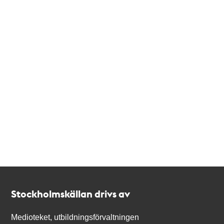
Kontakt
Stockholmskällan
Stockholmskällan drivs av
Medioteket, utbildningsförvaltningen