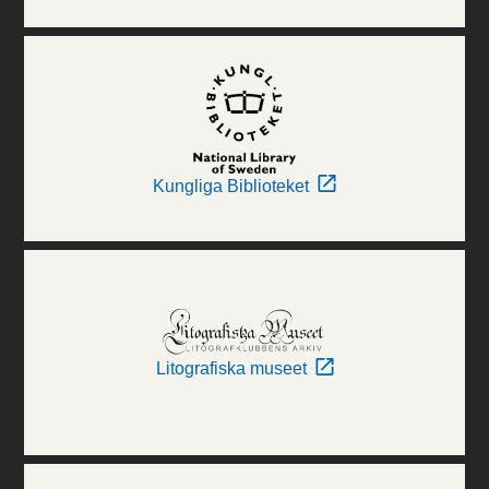
Kungliga Biblioteket
Litografiska museet