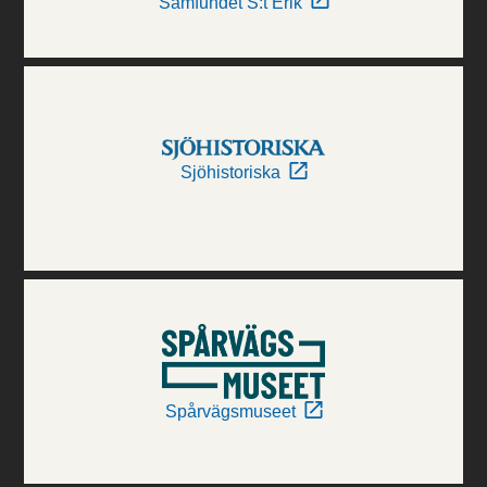
Samfundet S:t Erik
Sjöhistoriska
Spårvägsmuseet