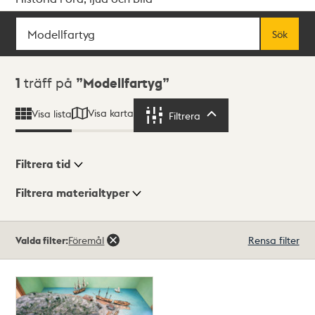
Sök
Fritextsök
Sök
Sökresultat
1
träff på
Modellfartyg
Visa karta
Visa lista
Filtrera
Filtrera
Filtrera tid
Filtrera materialtyper
Visningsläge
Totalt
Valda filter:
Föremål
Rensa filter
1
träffar
Lista
Karta