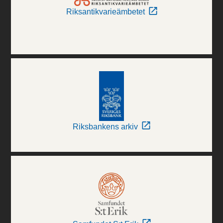
Riksantikvarieämbetet
Riksbankens arkiv