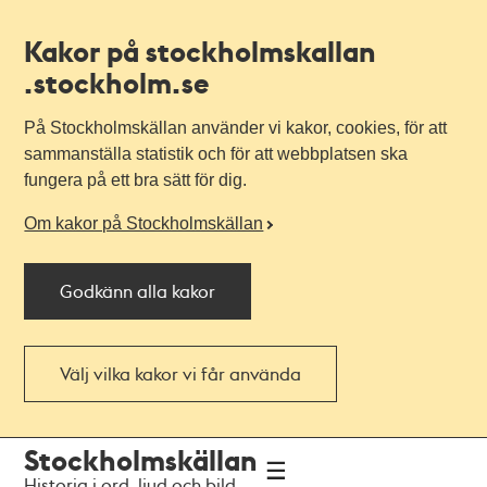
Kakor på stockholmskallan
.stockholm.se
På Stockholmskällan använder vi kakor, cookies, för att
sammanställa statistik och för att webbplatsen ska
fungera på ett bra sätt för dig.
Om kakor på Stockholmskällan
Godkänn alla kakor
Välj vilka kakor vi får använda
Till
Till
Stockholmskällan
navigationen
huvudinnehållet
Historia i ord, ljud och bild