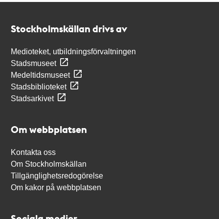
Kontakt
Stockholmskällan
Stockholmskällan drivs av
Medioteket, utbildningsförvaltningen
Stadsmuseet
Medeltidsmuseet
Stadsbiblioteket
Stadsarkivet
Om webbplatsen
Kontakta oss
Om Stockholmskällan
Tillgänglighetsredogörelse
Om kakor på webbplatsen
Sociala medier