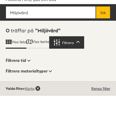
Sök
Fritextsök
Sök
Sökresultat
0
träffar på
Miljövård
Visa karta
Visa lista
Filtrera
Filtrera
Filtrera tid
Filtrera materialtyper
Visningsläge
Totalt
Valda filter:
Karta
Rensa filter
0
träffar
Lista
Karta