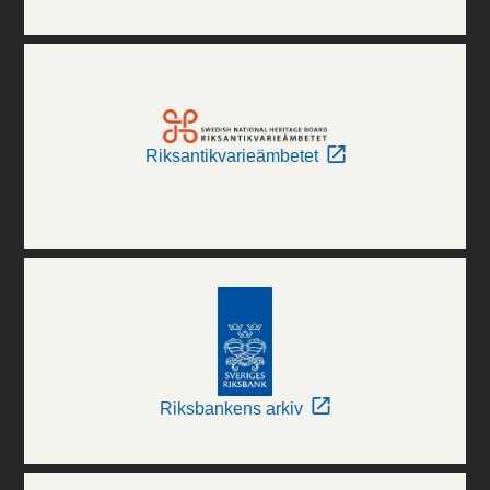
Riksantikvarieämbetet
Riksbankens arkiv