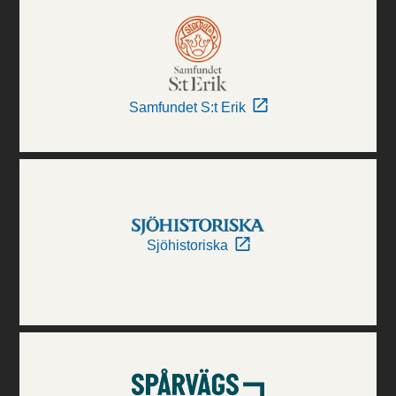
Samfundet S:t Erik
Sjöhistoriska