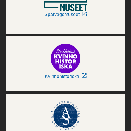
Spårvägsmuseet
Kvinnohistoriska