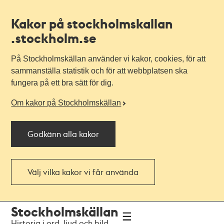
Kakor på stockholmskallan
.stockholm.se
På Stockholmskällan använder vi kakor, cookies, för att
sammanställa statistik och för att webbplatsen ska
fungera på ett bra sätt för dig.
Om kakor på Stockholmskällan
Godkänn alla kakor
Välj vilka kakor vi får använda
Till
Till
Stockholmskällan
navigationen
huvudinnehållet
Historia i ord, ljud och bild