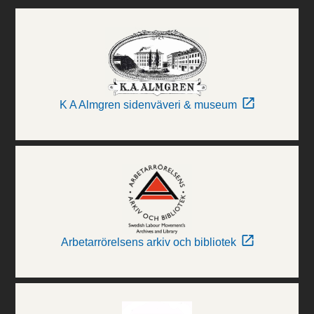
K A Almgren sidenväveri & museum
Arbetarrörelsens arkiv och bibliotek