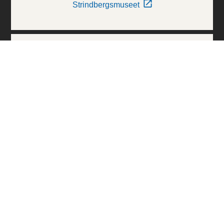
Strindbergsmuseet
Thielska Galleriet
Världskulturmuseerna