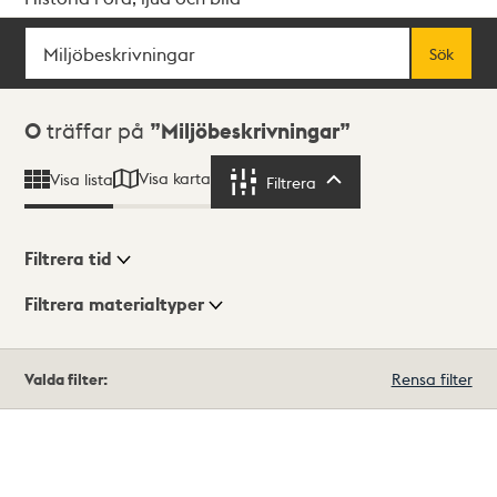
Sök
Fritextsök
Sök
Sökresultat
0
träffar på
Miljöbeskrivningar
Visa karta
Visa lista
Filtrera
Filtrera
Filtrera tid
Filtrera materialtyper
Visningsläge
Totalt
Valda filter:
Rensa filter
0
träffar
Lista
Karta