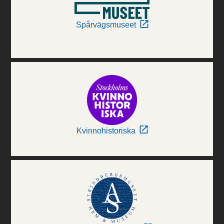
Spårvägsmuseet
Kvinnohistoriska