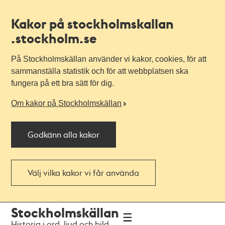
Kakor på stockholmskallan
.stockholm.se
På Stockholmskällan använder vi kakor, cookies, för att
sammanställa statistik och för att webbplatsen ska
fungera på ett bra sätt för dig.
Om kakor på Stockholmskällan
Godkänn alla kakor
Välj vilka kakor vi får använda
Till
Till
Stockholmskällan
navigationen
huvudinnehållet
Historia i ord, ljud och bild