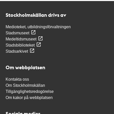
Kontakt
Stockholmskällan
Stockholmskällan drivs av
Medioteket, utbildningsförvaltningen
Stadsmuseet
Medeltidsmuseet
Stadsbiblioteket
Stadsarkivet
Om webbplatsen
Kontakta oss
Om Stockholmskällan
Tillgänglighetsredogörelse
Om kakor på webbplatsen
Sociala medier