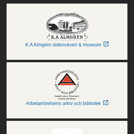
K A Almgren sidenväveri & museum
Arbetarrörelsens arkiv och bibliotek