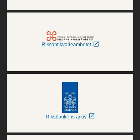
Riksantikvarieämbetet
Riksbankens arkiv