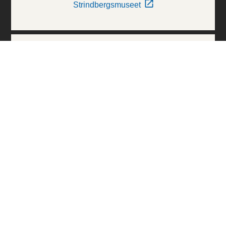
Strindbergsmuseet
Thielska Galleriet
Världskulturmuseerna