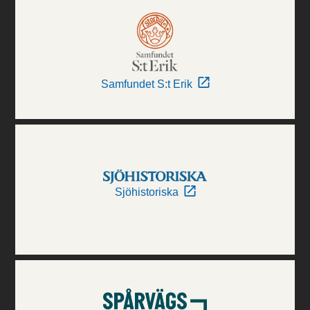
Samfundet S:t Erik
Sjöhistoriska