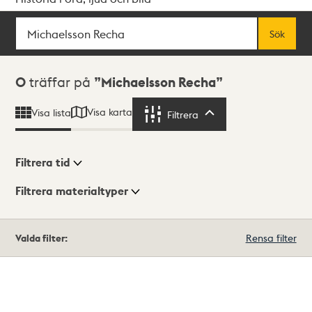
Sök
Fritextsök
Sök
Sökresultat
0
träffar på
Michaelsson Recha
Visa karta
Visa lista
Filtrera
Filtrera
Filtrera tid
Filtrera materialtyper
Visningsläge
Totalt
Valda filter:
Rensa filter
0
träffar
Lista
Karta