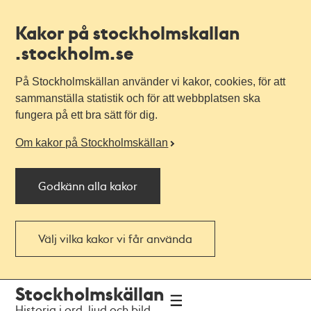
Kakor på stockholmskallan
.stockholm.se
På Stockholmskällan använder vi kakor, cookies, för att
sammanställa statistik och för att webbplatsen ska
fungera på ett bra sätt för dig.
Om kakor på Stockholmskällan
Godkänn alla kakor
Välj vilka kakor vi får använda
Till
Till
Stockholmskällan
navigationen
huvudinnehållet
Historia i ord, ljud och bild