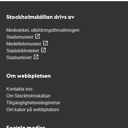
Kontakt
Stockholmskällan
Stockholmskällan drivs av
Medioteket, utbildningsförvaltningen
Stadsmuseet
Medeltidsmuseet
Stadsbiblioteket
Stadsarkivet
Om webbplatsen
Kontakta oss
Om Stockholmskällan
Tillgänglighetsredogörelse
Om kakor på webbplatsen
Sociala medier