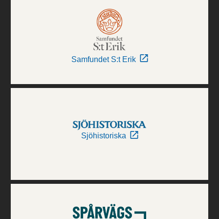
Samfundet S:t Erik
Sjöhistoriska