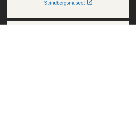
Strindbergsmuseet
Thielska Galleriet
Världskulturmuseerna