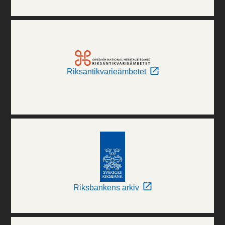
Riksantikvarieämbetet
Riksbankens arkiv