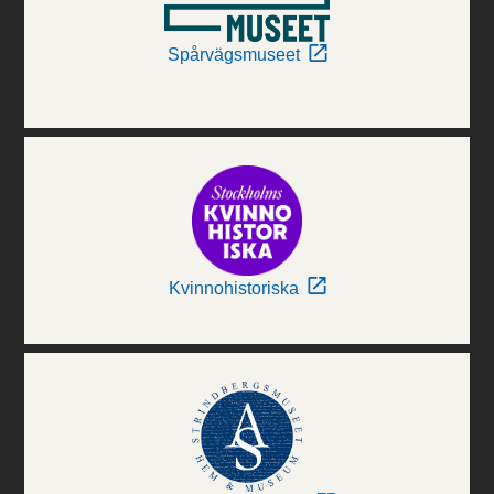
Spårvägsmuseet
Kvinnohistoriska