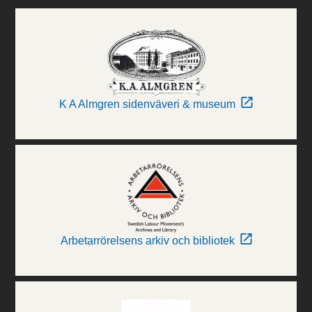
K A Almgren sidenväveri & museum
Arbetarrörelsens arkiv och bibliotek