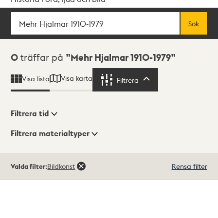
Sök
Fritextsök
Sök
Sökresultat
0
träffar på
Mehr Hjalmar 1910-1979
Visa karta
Visa lista
Filtrera
Filtrera
Filtrera tid
Filtrera materialtyper
Visningsläge
Totalt
Valda filter:
Bildkonst
Rensa filter
0
träffar
Lista
Karta