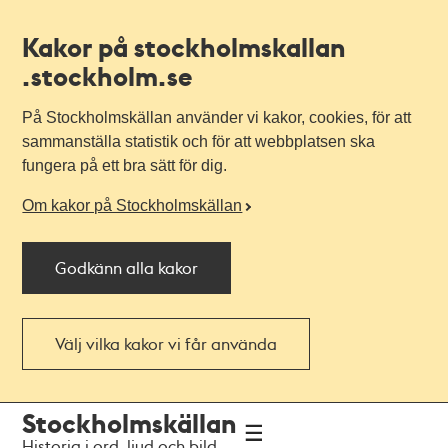
Kakor på stockholmskallan
.stockholm.se
På Stockholmskällan använder vi kakor, cookies, för att
sammanställa statistik och för att webbplatsen ska
fungera på ett bra sätt för dig.
Om kakor på Stockholmskällan
Godkänn alla kakor
Välj vilka kakor vi får använda
Till
Till
Stockholmskällan
navigationen
huvudinnehållet
Historia i ord, ljud och bild