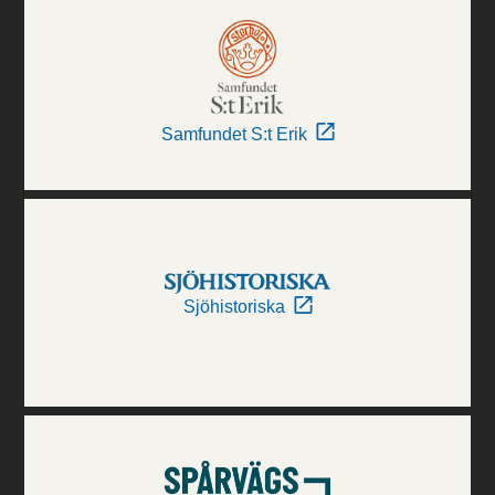
Samfundet S:t Erik
Sjöhistoriska