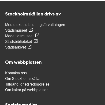
Kontakt
Stockholmskällan
Stockholmskällan drivs av
Medioteket, utbildningsförvaltningen
Stadsmuseet
Medeltidsmuseet
Stadsbiblioteket
Stadsarkivet
Om webbplatsen
Kontakta oss
Om Stockholmskällan
Tillgänglighetsredogörelse
Om kakor på webbplatsen
Sociala medier