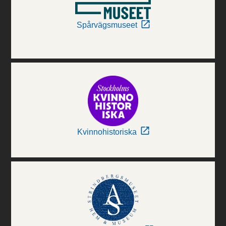
Spårvägsmuseet
Kvinnohistoriska