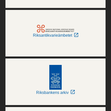
Riksantikvarieämbetet
Riksbankens arkiv