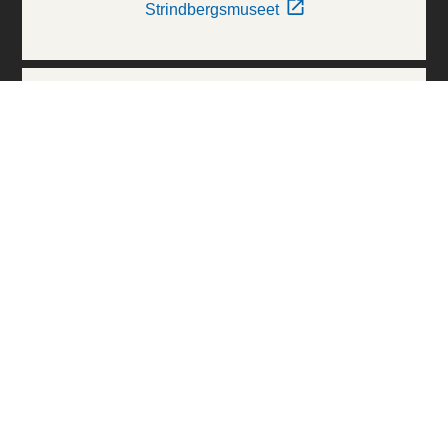
Strindbergsmuseet
Thielska Galleriet
Världskulturmuseerna