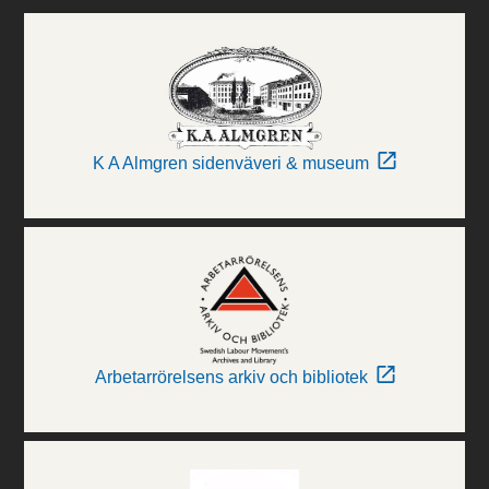
K A Almgren sidenväveri & museum
Arbetarrörelsens arkiv och bibliotek