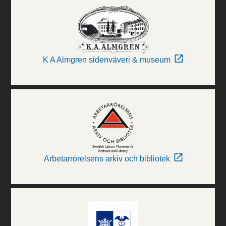
K A Almgren sidenväveri & museum
Arbetarrörelsens arkiv och bibliotek