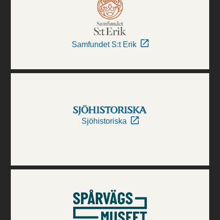
Samfundet S:t Erik
Sjöhistoriska