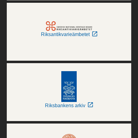
Riksantikvarieämbetet
Riksbankens arkiv