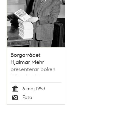
Borgarrådet
Hjalmar Mehr
presenterar boken
""Stockholm -
Staden på
6 maj 1953
vattnet"", en
Tid
Foto
redogörelse av
Typ
kommunalförvaltningen
om staden och
stockholmarnas liv
och förhållanden