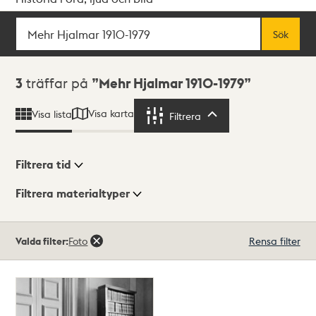
Sök
Fritextsök
Sök
Sökresultat
3
träffar på
Mehr Hjalmar 1910-1979
Visa karta
Visa lista
Filtrera
Filtrera
Filtrera tid
Filtrera materialtyper
Visningsläge
Totalt
Valda filter:
Foto
Rensa filter
3
träffar
Lista
Karta