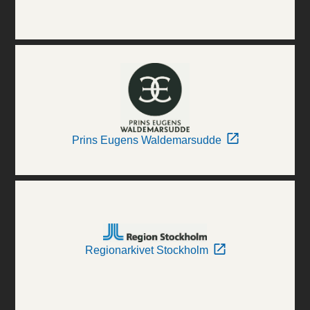
Prins Eugens Waldemarsudde
Regionarkivet Stockholm