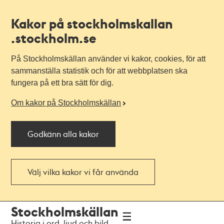
Kakor på stockholmskallan
.stockholm.se
På Stockholmskällan använder vi kakor, cookies, för att
sammanställa statistik och för att webbplatsen ska
fungera på ett bra sätt för dig.
Om kakor på Stockholmskällan
Godkänn alla kakor
Välj vilka kakor vi får använda
Till
Till
Stockholmskällan
navigationen
huvudinnehållet
Historia i ord, ljud och bild