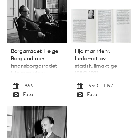
Borgarrådet Helge
Hjalmar Mehr.
Berglund och
Ledamot av
finansborgarrådet
stadsfullmäktige
Hjalmar Mehr
1950-1971.
Borgarråd 1948-1971
1963
1950 till 1971
Tid
Tid
Foto
Foto
Typ
Typ