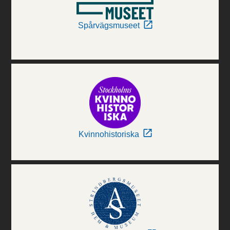
Spårvägsmuseet
Kvinnohistoriska