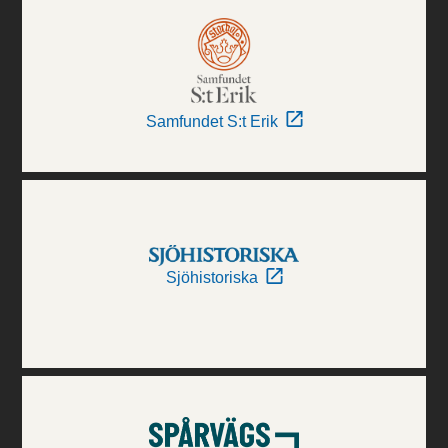
Samfundet S:t Erik
Sjöhistoriska