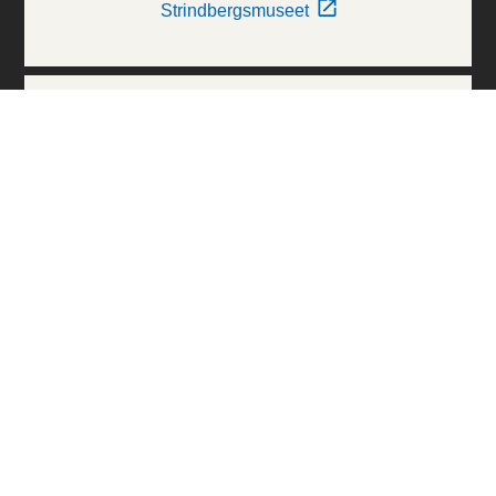
Strindbergsmuseet
Thielska Galleriet
Världskulturmuseerna