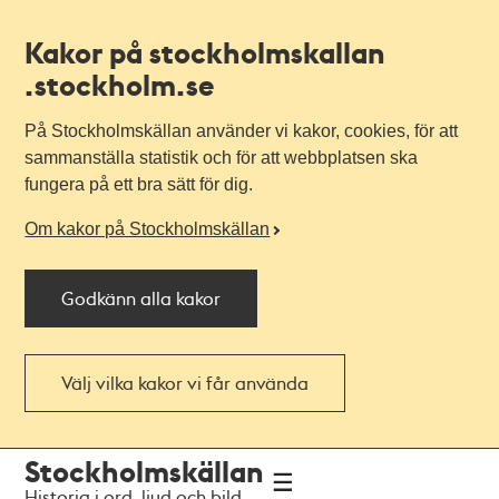
Kakor på stockholmskallan
.stockholm.se
På Stockholmskällan använder vi kakor, cookies, för att
sammanställa statistik och för att webbplatsen ska
fungera på ett bra sätt för dig.
Om kakor på Stockholmskällan
Godkänn alla kakor
Välj vilka kakor vi får använda
Till
Till
Stockholmskällan
navigationen
huvudinnehållet
Historia i ord, ljud och bild