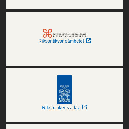
Riksantikvarieämbetet
Riksbankens arkiv