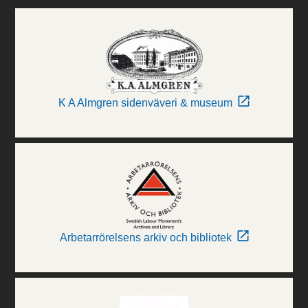
K A Almgren sidenväveri & museum
Arbetarrörelsens arkiv och bibliotek