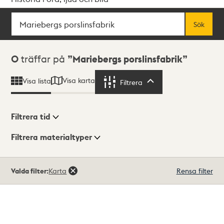
Sök
Fritextsök
Sök
Sökresultat
0
träffar på
Mariebergs porslinsfabrik
Visa karta
Visa lista
Filtrera
Filtrera
Filtrera tid
Filtrera materialtyper
Visningsläge
Totalt
Valda filter:
Karta
Rensa filter
0
träffar
Lista
Karta