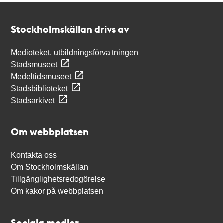
Kontakt
Stockholmskällan
Stockholmskällan drivs av
Medioteket, utbildningsförvaltningen
Stadsmuseet
Medeltidsmuseet
Stadsbiblioteket
Stadsarkivet
Om webbplatsen
Kontakta oss
Om Stockholmskällan
Tillgänglighetsredogörelse
Om kakor på webbplatsen
Sociala medier