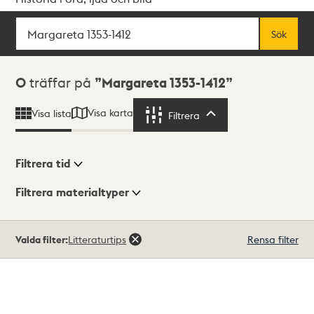
Sök
Fritextsök
Sök
Sökresultat
0
träffar på
Margareta 1353-1412
Visa karta
Visa lista
Filtrera
Filtrera
Filtrera tid
Filtrera materialtyper
Visningsläge
Totalt
Valda filter:
Litteraturtips
Rensa filter
0
träffar
Lista
Karta