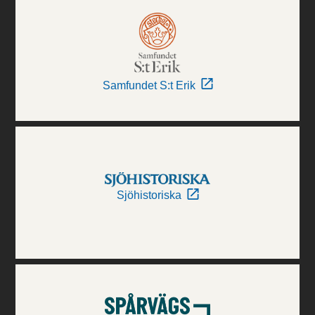
Samfundet S:t Erik
Sjöhistoriska