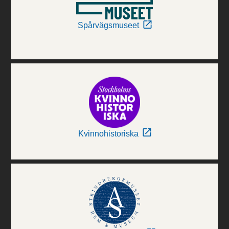
Spårvägsmuseet
Kvinnohistoriska