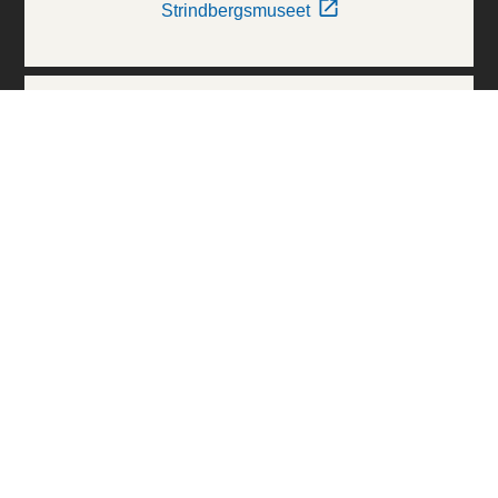
Strindbergsmuseet
Thielska Galleriet
Världskulturmuseerna