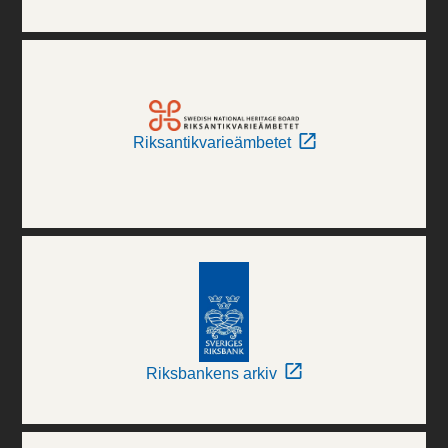
Riksantikvarieämbetet
Riksbankens arkiv