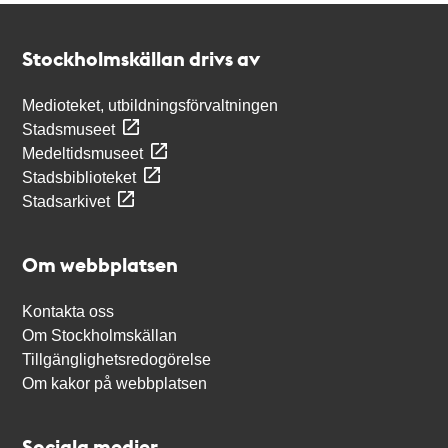
Kontakt
Stockholmskällan
Stockholmskällan drivs av
Medioteket, utbildningsförvaltningen
Stadsmuseet
Medeltidsmuseet
Stadsbiblioteket
Stadsarkivet
Om webbplatsen
Kontakta oss
Om Stockholmskällan
Tillgänglighetsredogörelse
Om kakor på webbplatsen
Sociala medier