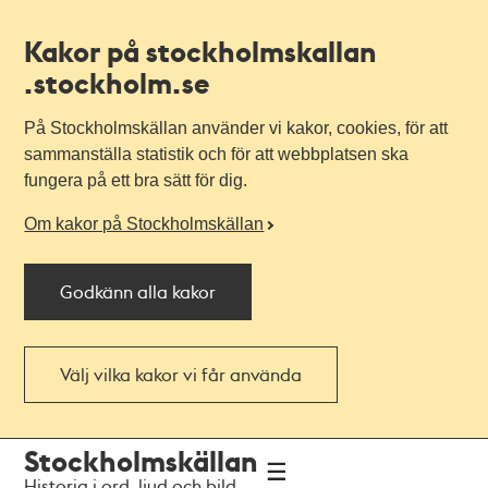
Kakor på stockholmskallan
.stockholm.se
På Stockholmskällan använder vi kakor, cookies, för att
sammanställa statistik och för att webbplatsen ska
fungera på ett bra sätt för dig.
Om kakor på Stockholmskällan
Godkänn alla kakor
Välj vilka kakor vi får använda
Till
Till
Stockholmskällan
navigationen
huvudinnehållet
Historia i ord, ljud och bild