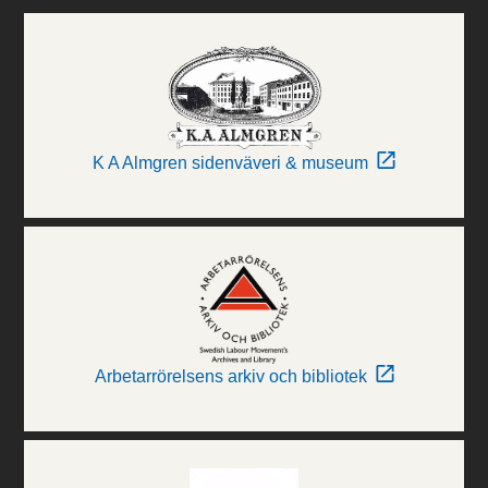
K A Almgren sidenväveri & museum
Arbetarrörelsens arkiv och bibliotek