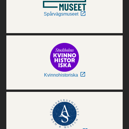
Spårvägsmuseet
Kvinnohistoriska