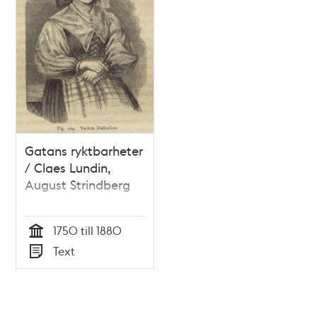
Gatans ryktbarheter
/ Claes Lundin,
August Strindberg
1750 till 1880
Tid
Text
Typ