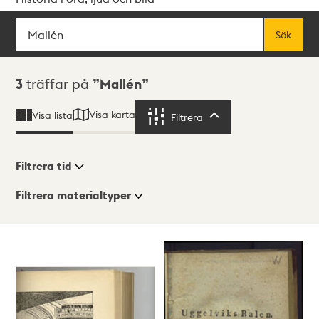
Sök
Fritextsök
Sök
Sökresultat
3
träffar på
Mallén
Visa karta
Visa lista
Filtrera
Filtrera
Filtrera tid
Filtrera materialtyper
Visningsläge
Totalt
3
träffar
Lista
Karta