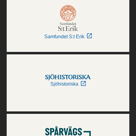
Samfundet S:t Erik
Sjöhistoriska