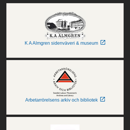
K A Almgren sidenväveri & museum
Arbetarrörelsens arkiv och bibliotek