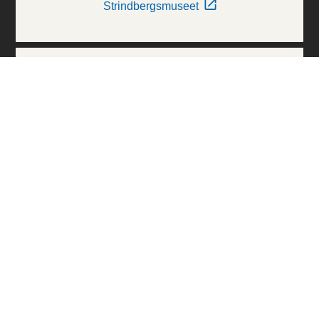
Strindbergsmuseet
Thielska Galleriet
Världskulturmuseerna