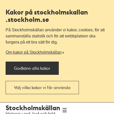
Kakor på stockholmskallan
.stockholm.se
På Stockholmskällan använder vi kakor, cookies, för att
sammanställa statistik och för att webbplatsen ska
fungera på ett bra sätt för dig.
Om kakor på Stockholmskällan
Godkänn alla kakor
Välj vilka kakor vi får använda
Till
Till
Stockholmskällan
navigationen
huvudinnehållet
Historia i ord, ljud och bild