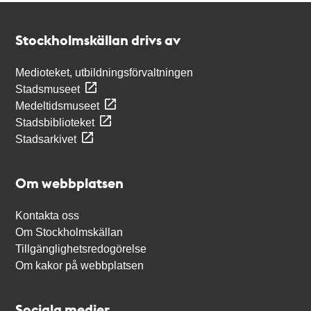
Kontakt
Stockholmskällan
Stockholmskällan drivs av
Medioteket, utbildningsförvaltningen
Stadsmuseet
Medeltidsmuseet
Stadsbiblioteket
Stadsarkivet
Om webbplatsen
Kontakta oss
Om Stockholmskällan
Tillgänglighetsredogörelse
Om kakor på webbplatsen
Sociala medier