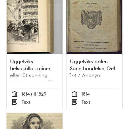
Uggelviks
Uggelviks balen.
helsokällas ruiner,
Sann händelse, Del
eller låt sanning
1-4 / Anonym
tysta munnen / Elias
Emanuel Mallén
1814 till 1829
1814
Tid
Tid
Text
Text
Typ
Typ