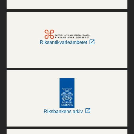
Riksantikvarieämbetet
Riksbankens arkiv