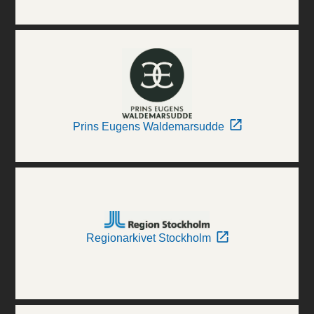
Prins Eugens Waldemarsudde
Regionarkivet Stockholm