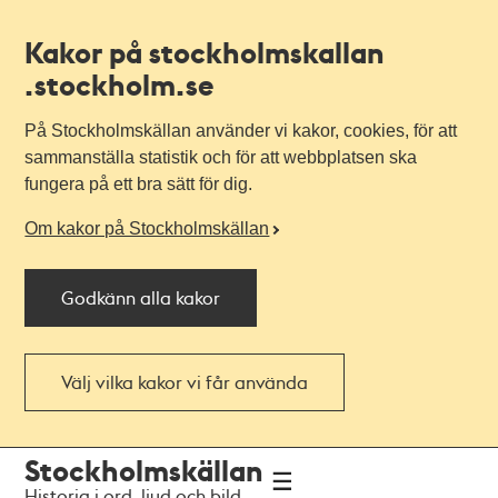
Kakor på stockholmskallan
.stockholm.se
På Stockholmskällan använder vi kakor, cookies, för att
sammanställa statistik och för att webbplatsen ska
fungera på ett bra sätt för dig.
Om kakor på Stockholmskällan
Godkänn alla kakor
Välj vilka kakor vi får använda
Till
Till
Stockholmskällan
navigationen
huvudinnehållet
Historia i ord, ljud och bild