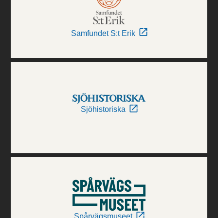
Samfundet S:t Erik
Sjöhistoriska
Spårvägsmuseet