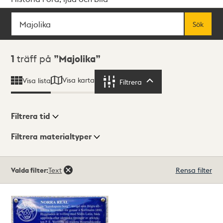
Sök
Fritextsök
Sök
Sökresultat
1
träff på
Majolika
Visa karta
Visa lista
Filtrera
Filtrera
Filtrera tid
Filtrera materialtyper
Visningsläge
Totalt
Valda filter:
Text
Rensa filter
1
träffar
Lista
Karta