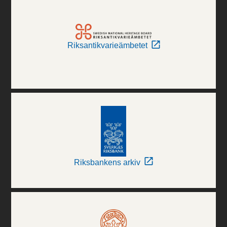
Riksantikvarieämbetet
Riksbankens arkiv