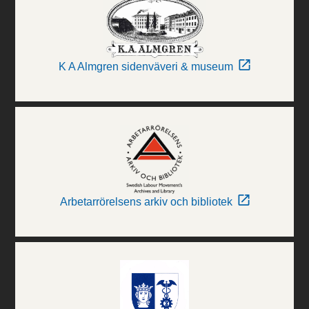
K A Almgren sidenväveri & museum
Arbetarrörelsens arkiv och bibliotek