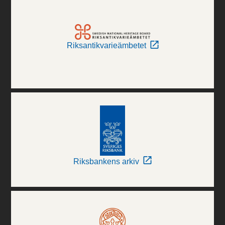
Riksantikvarieämbetet
Riksbankens arkiv