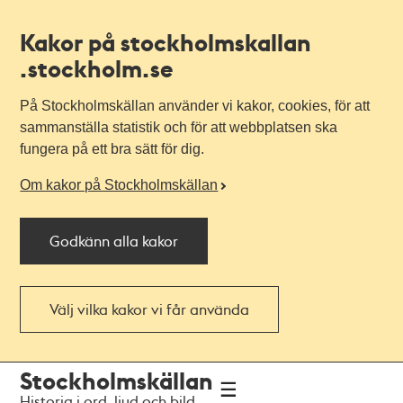
Kakor på stockholmskallan
.stockholm.se
På Stockholmskällan använder vi kakor, cookies, för att
sammanställa statistik och för att webbplatsen ska
fungera på ett bra sätt för dig.
Om kakor på Stockholmskällan
Godkänn alla kakor
Välj vilka kakor vi får använda
Till
Till
Stockholmskällan
navigationen
huvudinnehållet
Historia i ord, ljud och bild