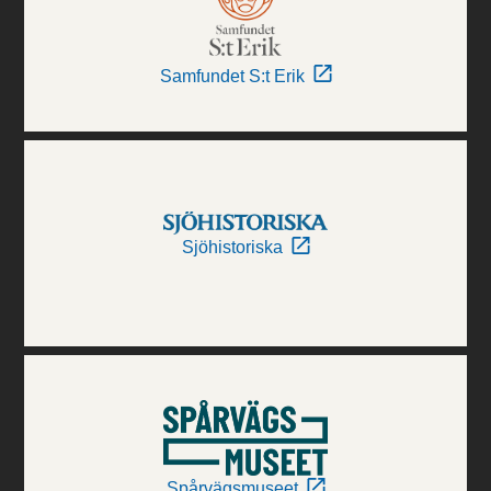
Samfundet S:t Erik
Sjöhistoriska
Spårvägsmuseet