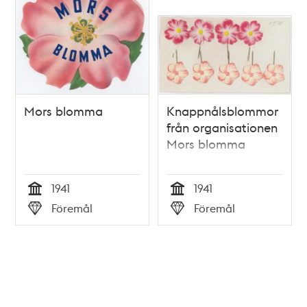
Mors blomma
Knappnålsblommor
från organisationen
Mors blomma
1941
1941
Tid
Tid
Föremål
Föremål
Typ
Typ