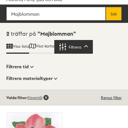
Sök
Fritextsök
Sök
Sökresultat
2
träffar på
Majblomman
Visa karta
Visa lista
Filtrera
Filtrera
Filtrera tid
Filtrera materialtyper
Visningsläge
Totalt
Valda filter:
Föremål
Rensa filter
2
träffar
Lista
Karta