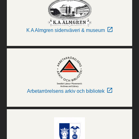
K A Almgren sidenväveri & museum
Arbetarrörelsens arkiv och bibliotek