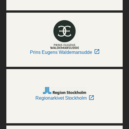
Prins Eugens Waldemarsudde
Regionarkivet Stockholm