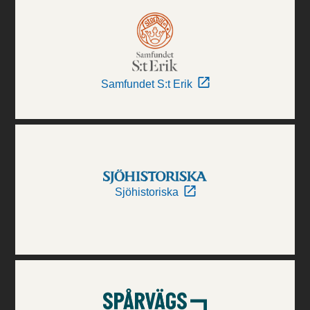
Samfundet S:t Erik
Sjöhistoriska