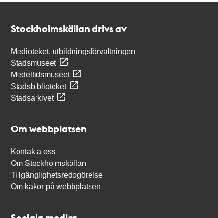
Kontakt
Stockholmskällan
Stockholmskällan drivs av
Medioteket, utbildningsförvaltningen
Stadsmuseet
Medeltidsmuseet
Stadsbiblioteket
Stadsarkivet
Om webbplatsen
Kontakta oss
Om Stockholmskällan
Tillgänglighetsredogörelse
Om kakor på webbplatsen
Sociala medier