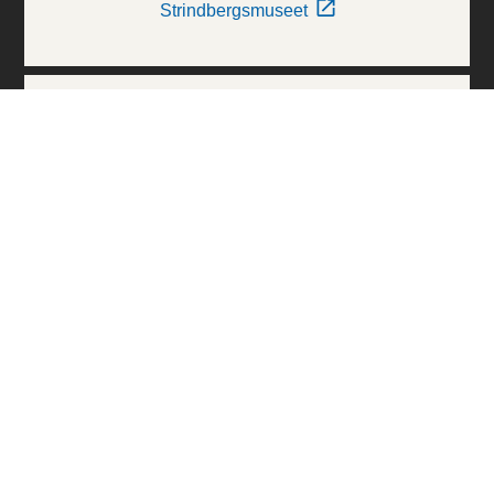
Strindbergsmuseet
Thielska Galleriet
Världskulturmuseerna