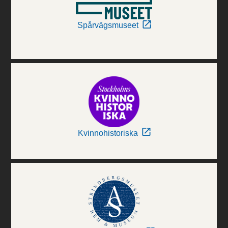
Spårvägsmuseet
Kvinnohistoriska