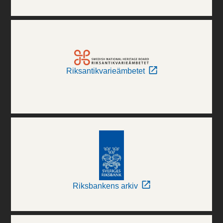
Riksantikvarieämbetet
Riksbankens arkiv