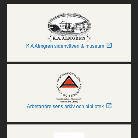
K A Almgren sidenväveri & museum
Arbetarrörelsens arkiv och bibliotek