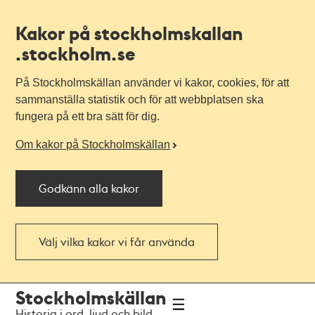
Kakor på stockholmskallan
.stockholm.se
På Stockholmskällan använder vi kakor, cookies, för att
sammanställa statistik och för att webbplatsen ska
fungera på ett bra sätt för dig.
Om kakor på Stockholmskällan
Godkänn alla kakor
Välj vilka kakor vi får använda
Till
Till
Stockholmskällan
navigationen
huvudinnehållet
Historia i ord, ljud och bild