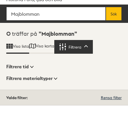
Sök
Fritextsök
Sök
Sökresultat
0
träffar på
Majblomman
Visa karta
Visa lista
Filtrera
Filtrera
Filtrera tid
Filtrera materialtyper
Visningsläge
Totalt
Valda filter:
Rensa filter
0
träffar
Lista
Karta