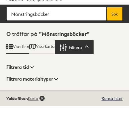
Sök
Fritextsök
Sök
Sökresultat
0
träffar på
Mönstringsböcker
Visa karta
Visa lista
Filtrera
Filtrera
Filtrera tid
Filtrera materialtyper
Visningsläge
Totalt
Valda filter:
Karta
Rensa filter
0
träffar
Lista
Karta