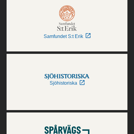
Samfundet S:t Erik
Sjöhistoriska