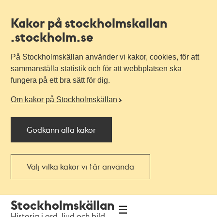
Kakor på stockholmskallan
.stockholm.se
På Stockholmskällan använder vi kakor, cookies, för att
sammanställa statistik och för att webbplatsen ska
fungera på ett bra sätt för dig.
Om kakor på Stockholmskällan
Godkänn alla kakor
Välj vilka kakor vi får använda
Till
Till
Stockholmskällan
navigationen
huvudinnehållet
Historia i ord, ljud och bild