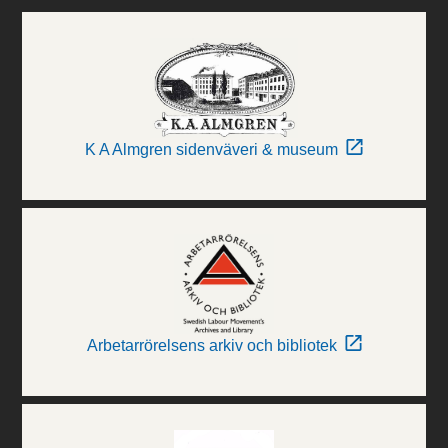
K A Almgren sidenväveri & museum
Arbetarrörelsens arkiv och bibliotek