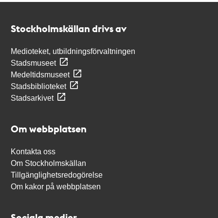
Kontakt
Stockholmskällan
Stockholmskällan drivs av
Medioteket, utbildningsförvaltningen
Stadsmuseet
Medeltidsmuseet
Stadsbiblioteket
Stadsarkivet
Om webbplatsen
Kontakta oss
Om Stockholmskällan
Tillgänglighetsredogörelse
Om kakor på webbplatsen
Sociala medier