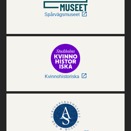
Spårvägsmuseet
Kvinnohistoriska