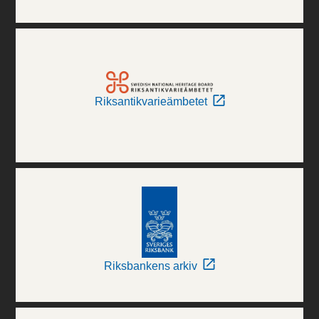
Riksantikvarieämbetet
Riksbankens arkiv