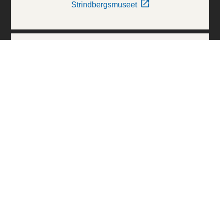
Strindbergsmuseet
Thielska Galleriet
Världskulturmuseerna