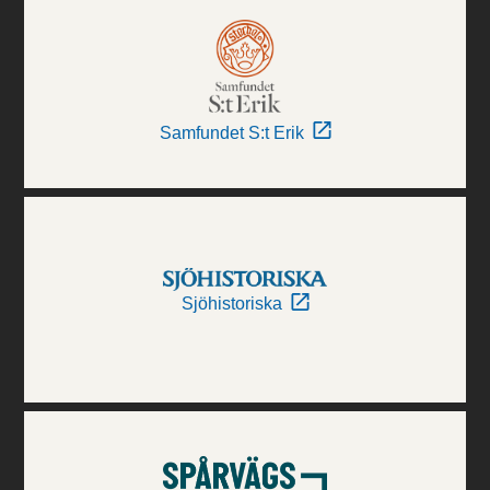
Samfundet S:t Erik
Sjöhistoriska