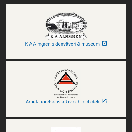
K A Almgren sidenväveri & museum
Arbetarrörelsens arkiv och bibliotek