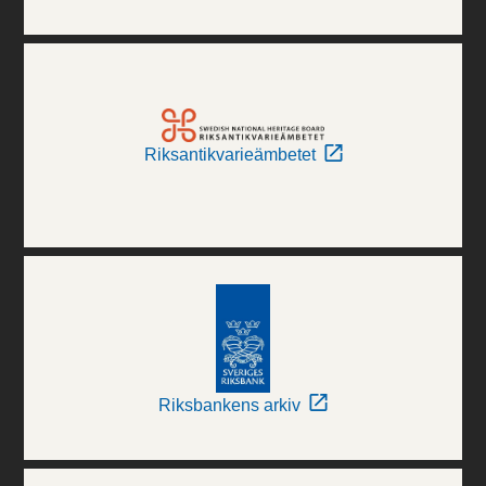
Riksantikvarieämbetet
Riksbankens arkiv