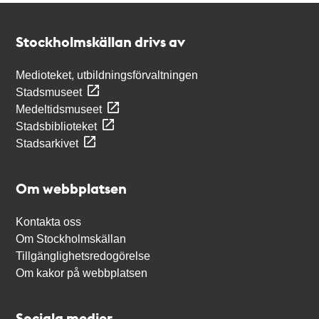
Kontakt
Stockholmskällan
Stockholmskällan drivs av
Medioteket, utbildningsförvaltningen
Stadsmuseet
Medeltidsmuseet
Stadsbiblioteket
Stadsarkivet
Om webbplatsen
Kontakta oss
Om Stockholmskällan
Tillgänglighetsredogörelse
Om kakor på webbplatsen
Sociala medier