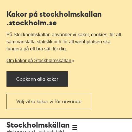
Kakor på stockholmskallan
.stockholm.se
På Stockholmskällan använder vi kakor, cookies, för att
sammanställa statistik och för att webbplatsen ska
fungera på ett bra sätt för dig.
Om kakor på Stockholmskällan
Godkänn alla kakor
Välj vilka kakor vi får använda
Till
Till
Stockholmskällan
navigationen
huvudinnehållet
Historia i ord, ljud och bild