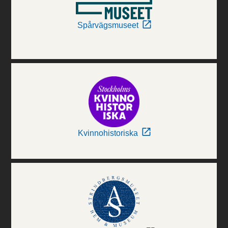
Spårvägsmuseet
Kvinnohistoriska