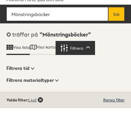
Sök
Fritextsök
Sök
Sökresultat
0
träffar på
Mönstringsböcker
Visa karta
Visa lista
Filtrera
Filtrera
Filtrera tid
Filtrera materialtyper
Visningsläge
Totalt
Valda filter:
Ljud
Rensa filter
0
träffar
Lista
Karta