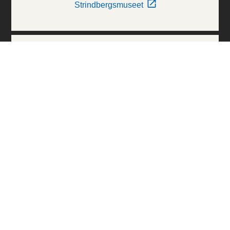
Strindbergsmuseet
Thielska Galleriet
Världskulturmuseerna