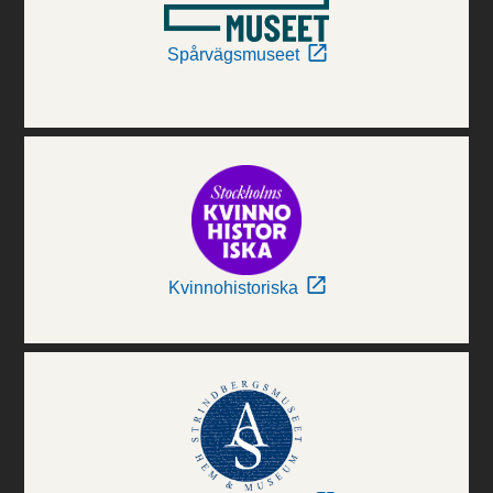
Spårvägsmuseet
Kvinnohistoriska