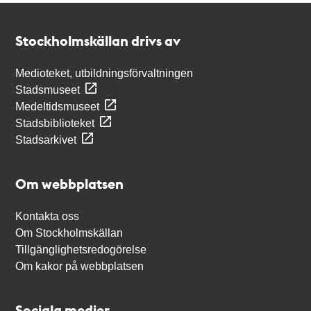
Kontakt
Stockholmskällan
Stockholmskällan drivs av
Medioteket, utbildningsförvaltningen
Stadsmuseet
Medeltidsmuseet
Stadsbiblioteket
Stadsarkivet
Om webbplatsen
Kontakta oss
Om Stockholmskällan
Tillgänglighetsredogörelse
Om kakor på webbplatsen
Sociala medier