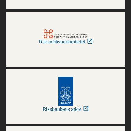
Riksantikvarieämbetet
Riksbankens arkiv