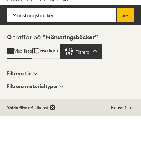
Sök
Fritextsök
Sök
Sökresultat
0
träffar på
Mönstringsböcker
Visa karta
Visa lista
Filtrera
Filtrera
Filtrera tid
Filtrera materialtyper
Visningsläge
Totalt
Valda filter:
Bildkonst
Rensa filter
0
träffar
Lista
Karta