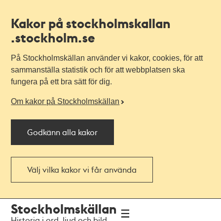
Kakor på stockholmskallan
.stockholm.se
På Stockholmskällan använder vi kakor, cookies, för att
sammanställa statistik och för att webbplatsen ska
fungera på ett bra sätt för dig.
Om kakor på Stockholmskällan
Godkänn alla kakor
Välj vilka kakor vi får använda
Till
Till
Stockholmskällan
navigationen
huvudinnehållet
Historia i ord, ljud och bild