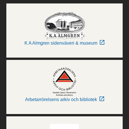
K A Almgren sidenväveri & museum
Arbetarrörelsens arkiv och bibliotek