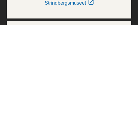
Strindbergsmuseet
Thielska Galleriet
Världskulturmuseerna