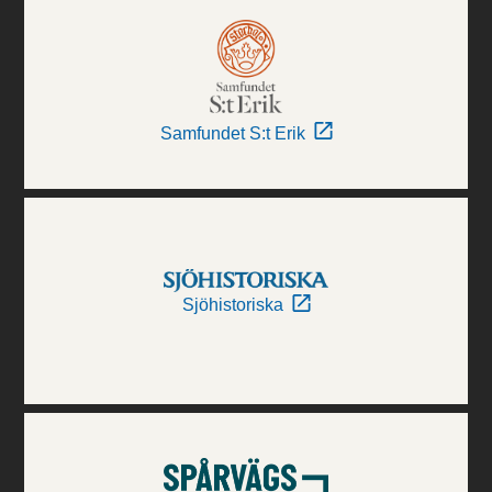
Samfundet S:t Erik
Sjöhistoriska