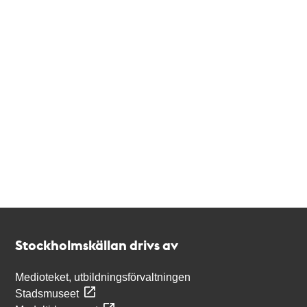
Kontakt
Stockholmskällan
Stockholmskällan drivs av
Medioteket, utbildningsförvaltningen
Stadsmuseet