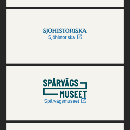
Sjöhistoriska
Spårvägsmuseet