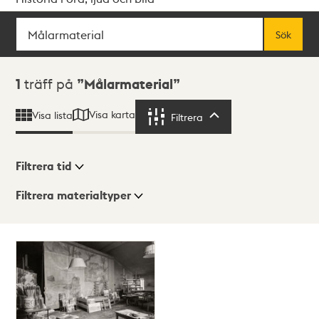
Sök
Fritextsök
Sök
Sökresultat
1
träff på
Målarmaterial
Visa karta
Visa lista
Filtrera
Filtrera
Filtrera tid
Filtrera materialtyper
Visningsläge
Totalt
1
träffar
Lista
Karta