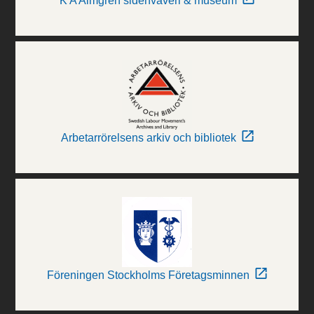
K A Almgren sidenväveri & museum
Arbetarrörelsens arkiv och bibliotek
Föreningen Stockholms Företagsminnen