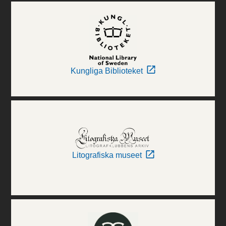
Kungliga Biblioteket
Litografiska museet