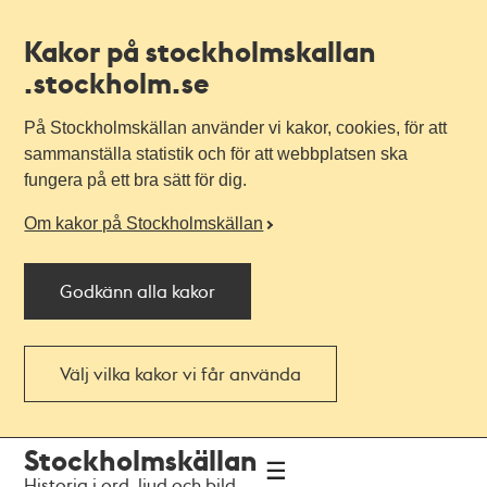
Kakor på stockholmskallan
.stockholm.se
På Stockholmskällan använder vi kakor, cookies, för att
sammanställa statistik och för att webbplatsen ska
fungera på ett bra sätt för dig.
Om kakor på Stockholmskällan
Godkänn alla kakor
Välj vilka kakor vi får använda
Till
Till
Stockholmskällan
navigationen
huvudinnehållet
Historia i ord, ljud och bild