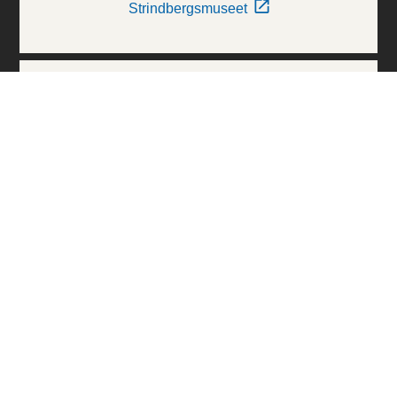
Strindbergsmuseet
Thielska Galleriet
Världskulturmuseerna