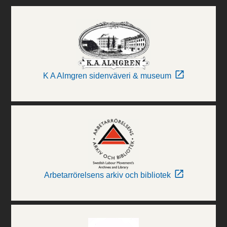
K A Almgren sidenväveri & museum
Arbetarrörelsens arkiv och bibliotek