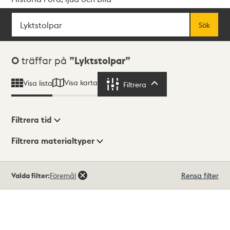
Sök
Fritextsök
Sök
Sökresultat
0
träffar på
Lyktstolpar
Visa karta
Visa lista
Filtrera
Filtrera
Filtrera tid
Filtrera materialtyper
Visningsläge
Totalt
Valda filter:
Föremål
Rensa filter
0
träffar
Lista
Karta