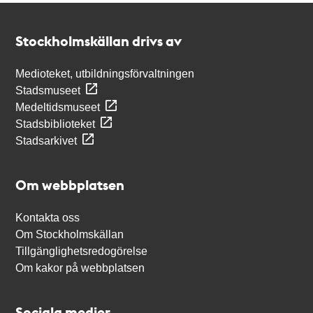
Kontakt
Stockholmskällan
Stockholmskällan drivs av
Medioteket, utbildningsförvaltningen
Stadsmuseet
Medeltidsmuseet
Stadsbiblioteket
Stadsarkivet
Om webbplatsen
Kontakta oss
Om Stockholmskällan
Tillgänglighetsredogörelse
Om kakor på webbplatsen
Sociala medier