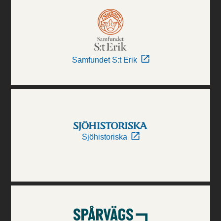
Samfundet S:t Erik
Sjöhistoriska