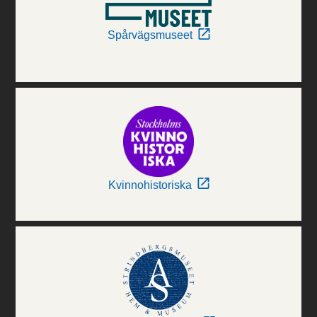
Spårvägsmuseet
Kvinnohistoriska