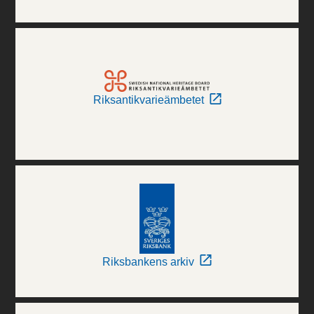
Riksantikvarieämbetet
Riksbankens arkiv