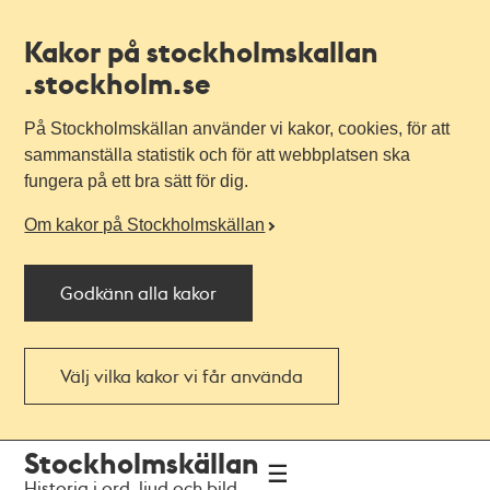
Kakor på stockholmskallan
.stockholm.se
På Stockholmskällan använder vi kakor, cookies, för att
sammanställa statistik och för att webbplatsen ska
fungera på ett bra sätt för dig.
Om kakor på Stockholmskällan
Godkänn alla kakor
Välj vilka kakor vi får använda
Till
Till
Stockholmskällan
navigationen
huvudinnehållet
Historia i ord, ljud och bild