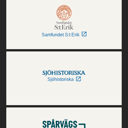
Samfundet S:t Erik
Sjöhistoriska