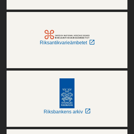
Riksantikvarieämbetet
Riksbankens arkiv