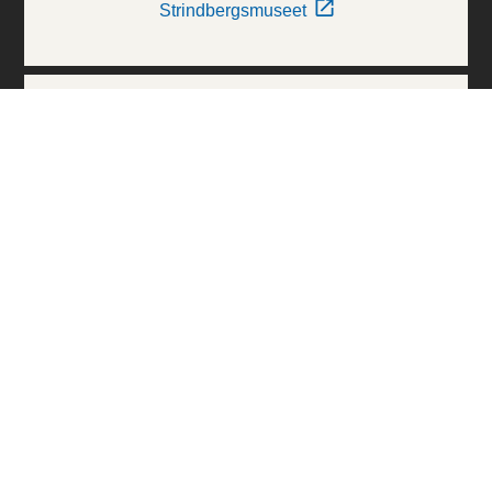
Strindbergsmuseet
Thielska Galleriet
Världskulturmuseerna