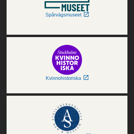
Spårvägsmuseet
Kvinnohistoriska