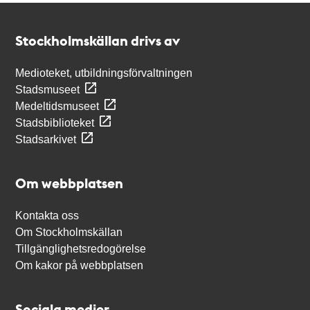
Kontakt
Stockholmskällan
Stockholmskällan drivs av
Medioteket, utbildningsförvaltningen
Stadsmuseet
Medeltidsmuseet
Stadsbiblioteket
Stadsarkivet
Om webbplatsen
Kontakta oss
Om Stockholmskällan
Tillgänglighetsredogörelse
Om kakor på webbplatsen
Sociala medier