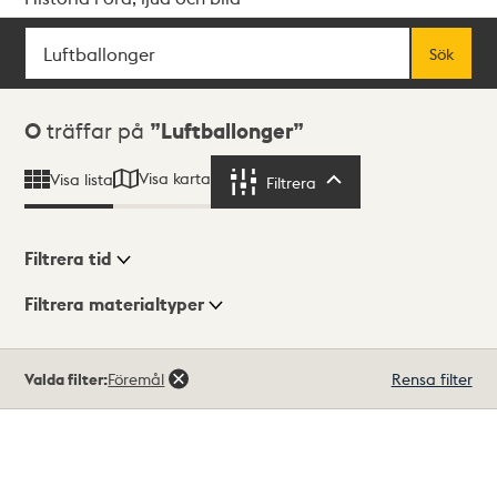
Sök
Fritextsök
Sök
Sökresultat
0
träffar på
Luftballonger
Visa karta
Visa lista
Filtrera
Filtrera
Filtrera tid
Filtrera materialtyper
Visningsläge
Totalt
Valda filter:
Föremål
Rensa filter
0
träffar
Lista
Karta