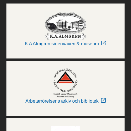
K A Almgren sidenväveri & museum
Arbetarrörelsens arkiv och bibliotek