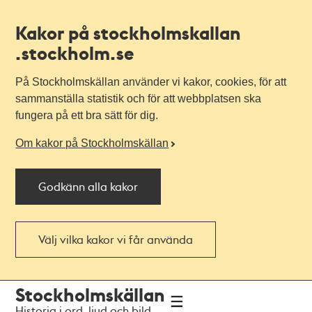
Kakor på stockholmskallan
.stockholm.se
På Stockholmskällan använder vi kakor, cookies, för att
sammanställa statistik och för att webbplatsen ska
fungera på ett bra sätt för dig.
Om kakor på Stockholmskällan
Godkänn alla kakor
Välj vilka kakor vi får använda
Till
Till
Stockholmskällan
navigationen
huvudinnehållet
Historia i ord, ljud och bild