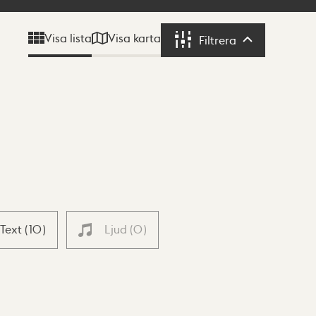
Visa karta
Visa lista
Filtrera
Filtrera
Text
(
10
)
Ljud
(
0
)