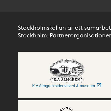
Stockholmskällan är ett samarbete
Stockholm. Partnerorganisationer 
K A Almgren sidenväveri & museum