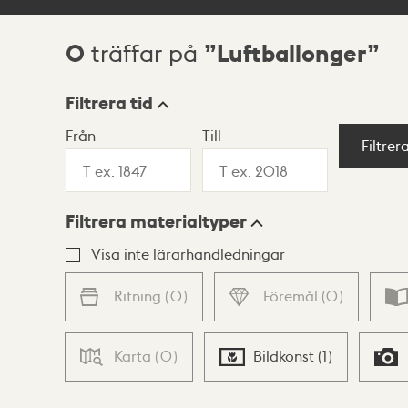
0
Luftballonger
träffar på
Sökresultat
Filtrera tid
Från
Till
Visningsläge
Filtrer
Filtrera materialtyper
Lista
Karta
Visa inte lärarhandledningar
Ritning
(
0
)
Föremål
(
0
)
Karta
(
0
)
Bildkonst
(
1
)