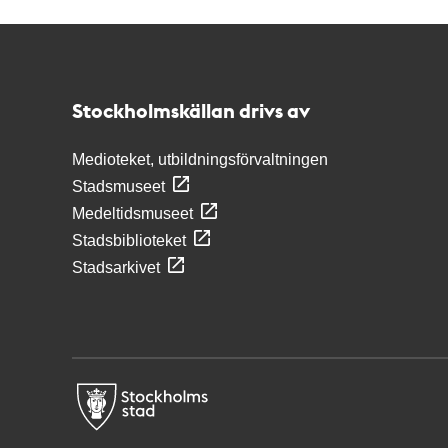
Kontakt
Stockholmskällan
Stockholmskällan drivs av
Medioteket, utbildningsförvaltningen
Stadsmuseet
Medeltidsmuseet
Stadsbiblioteket
Stadsarkivet