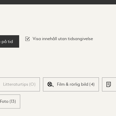
Visa innehåll utan tidsangivelse
a på tid
Litteraturtips
(
0
)
Film & rörlig bild
(
4
)
Foto
(
13
)