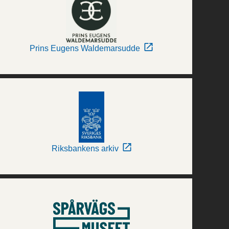
Prins Eugens Waldemarsudde
Riksbankens arkiv