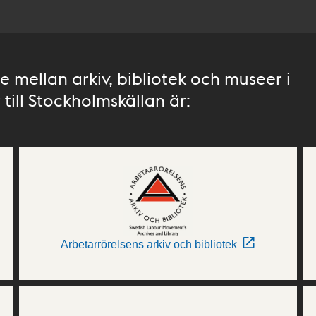
 mellan arkiv, bibliotek och museer i
till Stockholmskällan är:
Arbetarrörelsens arkiv och bibliotek