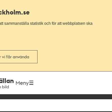
ockholm.se
tt sammanställa statistik och för att webbplatsen ska
or vi får använda
ällan
Meny
h bild