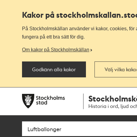
Kakor på stockholmskallan
.st
På Stockholmskällan använder vi kakor, cookies, för a
fungera på ett bra sätt för dig.
Om kakor på Stockholmskällan
Godkänn alla kakor
Välj vilka kak
Till
Till
Stockholmsk
navigationen
huvudinnehållet
Historia i ord, ljud oc
Sök
Fritextsök