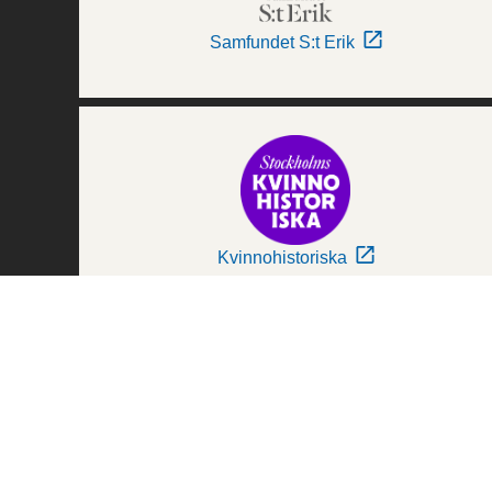
Samfundet S:t Erik
Kvinnohistoriska
Världskulturmuseerna