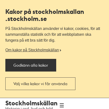
Kakor på stockholmskallan
.stockholm.se
På Stockholmskällan använder vi kakor, cookies, för att
sammanställa statistik och för att webbplatsen ska
fungera på ett bra sätt för dig.
Om kakor på Stockholmskällan
Godkänn alla kakor
Välj vilka kakor vi får använda
Till
Till
Stockholmskällan
navigationen
huvudinnehållet
Historia i ord, ljud och bild