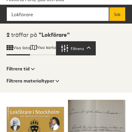
Sök
Fritextsök
Sök
Sökresultat
2
träffar på
Lokförare
Visa karta
Visa lista
Filtrera
Filtrera
Filtrera tid
Filtrera materialtyper
Visningsläge
Totalt
2
träffar
Lista
Karta