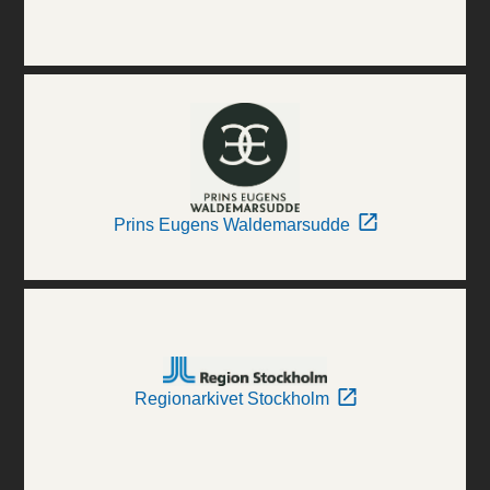
Prins Eugens Waldemarsudde
Regionarkivet Stockholm