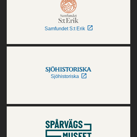
Samfundet S:t Erik
Sjöhistoriska