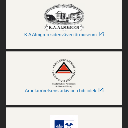
K A Almgren sidenväveri & museum
Arbetarrörelsens arkiv och bibliotek