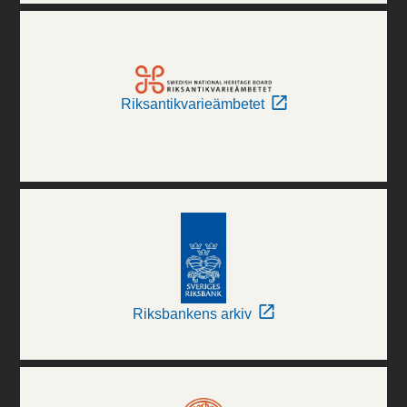
Riksantikvarieämbetet
Riksbankens arkiv