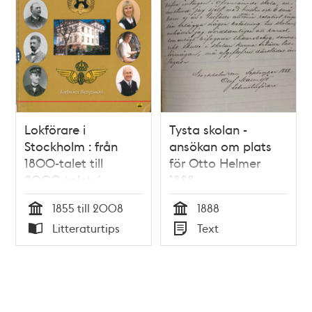
Lokförare i
Tysta skolan -
Stockholm : från
ansökan om plats
1800-talet till
för Otto Helmer
2000-talet /
1888
Torbjörn Bengtsson
1855 till 2008
1888
Tid
Tid
Litteraturtips
Text
Typ
Typ