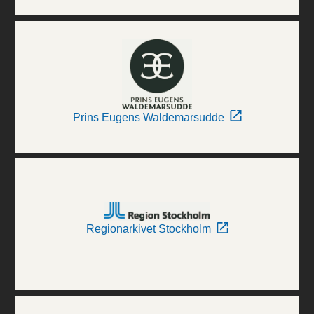
Prins Eugens Waldemarsudde
Regionarkivet Stockholm