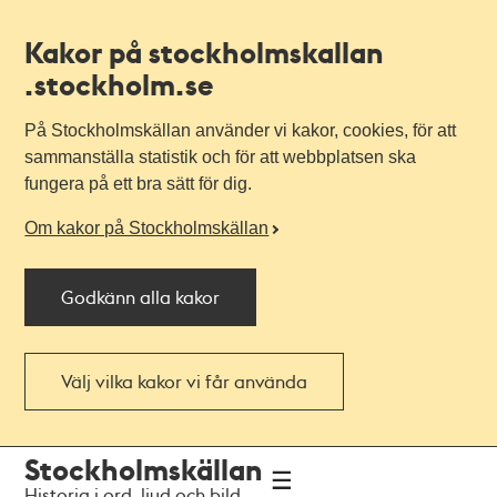
Kakor på stockholmskallan
.stockholm.se
På Stockholmskällan använder vi kakor, cookies, för att
sammanställa statistik och för att webbplatsen ska
fungera på ett bra sätt för dig.
Om kakor på Stockholmskällan
Godkänn alla kakor
Välj vilka kakor vi får använda
Till
Till
Stockholmskällan
navigationen
huvudinnehållet
Historia i ord, ljud och bild