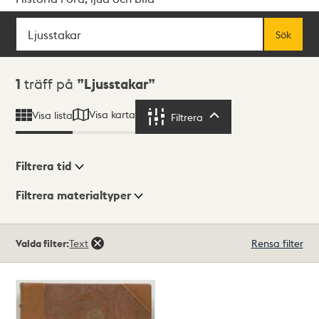
Sök
Fritextsök
Sök
Sökresultat
1
träff på
Ljusstakar
Visa karta
Visa lista
Filtrera
Filtrera
Filtrera tid
Filtrera materialtyper
Visningsläge
Totalt
Valda filter:
Text
Rensa filter
1
träffar
Lista
Karta