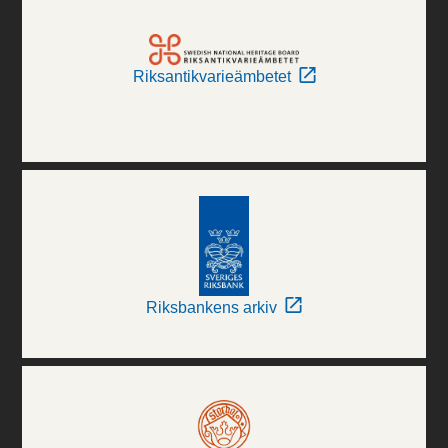
Riksantikvarieämbetet
Riksbankens arkiv