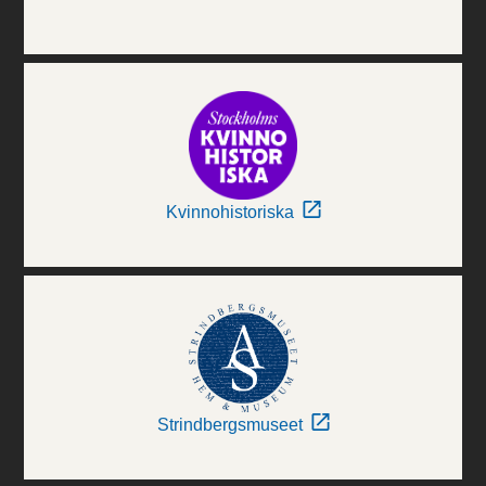
Kvinnohistoriska
Strindbergsmuseet