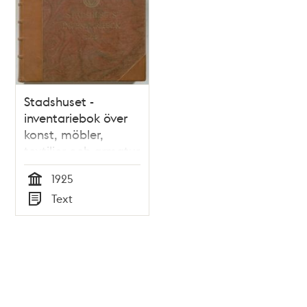
Stadshuset -
inventariebok över
konst, möbler,
textilier och armatur
1925
1925
Tid
Text
Typ