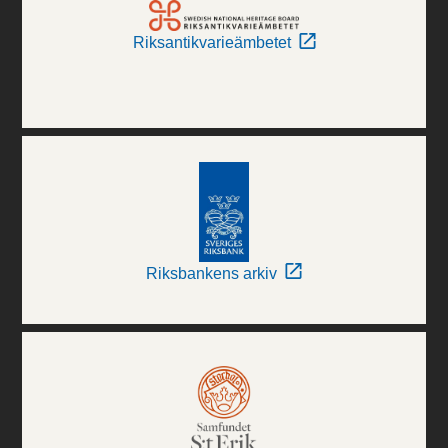
Riksantikvarieämbetet
Riksbankens arkiv