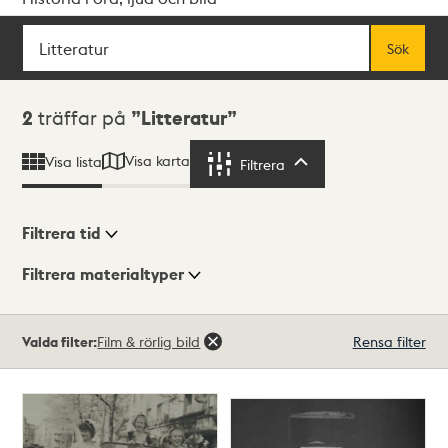
Sök
Fritextsök
Sök
Sökresultat
2
träffar på
Litteratur
Visa karta
Visa lista
Filtrera
Filtrera
Filtrera tid
Filtrera materialtyper
Visningsläge
Totalt
Valda filter:
Film & rörlig bild
Rensa filter
2
träffar
Lista
Karta