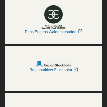
Prins Eugens Waldemarsudde
Regionarkivet Stockholm