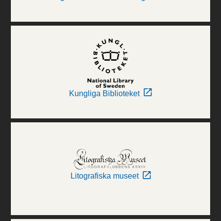
Kungliga Biblioteket
Litografiska museet