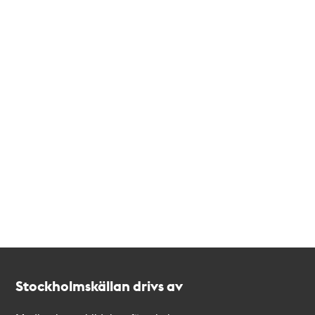
Kontakt
Stockholmskällan
Stockholmskällan drivs av