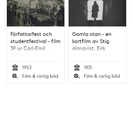
Författarfest och
Gamla stan - en
studentfestival - film
kortfilm av Stig
39 ur Carl-Emil
Almqvist, Erik
Englunds samling
Asklund, Eyvind
Johnson och Artur
1953
1931
Lundkvist 1931
Tid
Tid
Film & rörlig bild
Film & rörlig bild
Typ
Typ