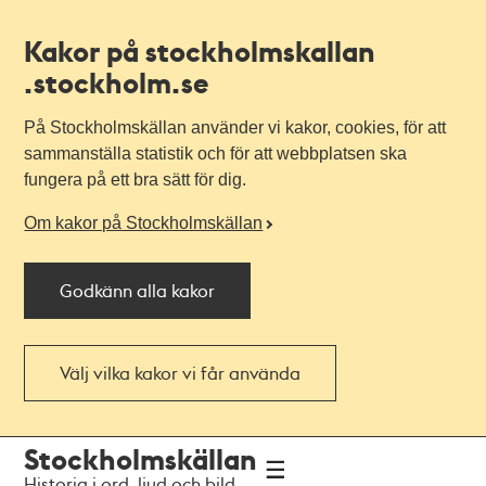
Kakor på stockholmskallan
.stockholm.se
På Stockholmskällan använder vi kakor, cookies, för att
sammanställa statistik och för att webbplatsen ska
fungera på ett bra sätt för dig.
Om kakor på Stockholmskällan
Godkänn alla kakor
Välj vilka kakor vi får använda
Till
Till
Stockholmskällan
navigationen
huvudinnehållet
Historia i ord, ljud och bild