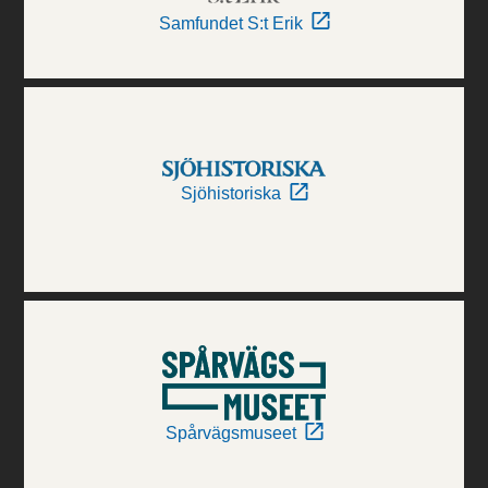
Samfundet S:t Erik
Sjöhistoriska
Spårvägsmuseet