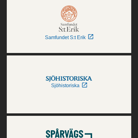
Samfundet S:t Erik
Sjöhistoriska