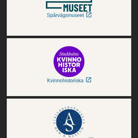
Spårvägsmuseet
Kvinnohistoriska