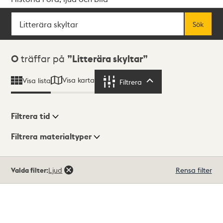
Sök
Fritextsök
Sök
Sökresultat
0
träffar på
Litterära skyltar
Visa karta
Visa lista
Filtrera
Filtrera
Filtrera tid
Filtrera materialtyper
Visningsläge
Totalt
Valda filter:
Ljud
Rensa filter
0
träffar
Lista
Karta