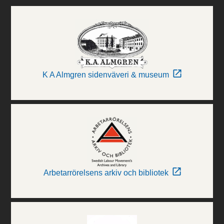
K A Almgren sidenväveri & museum
Arbetarrörelsens arkiv och bibliotek