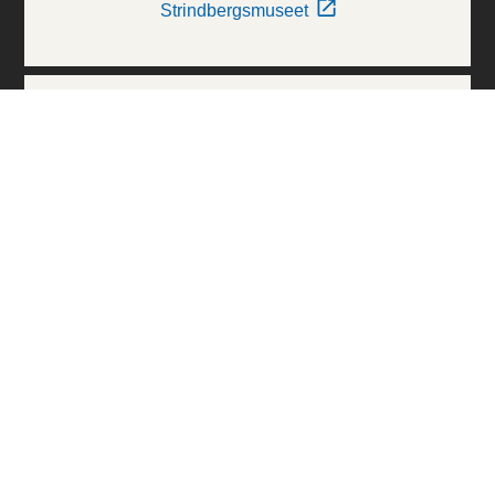
Strindbergsmuseet
Thielska Galleriet
Världskulturmuseerna