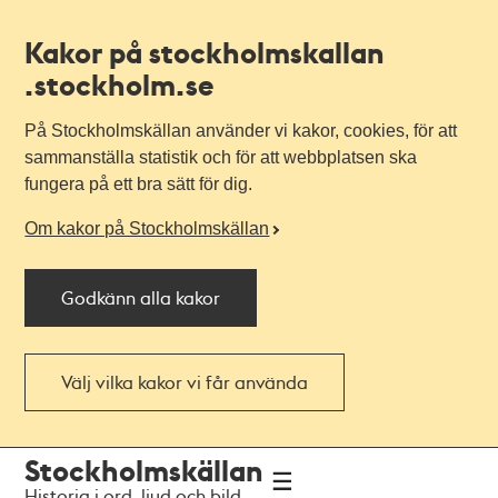
Kakor på stockholmskallan
.stockholm.se
På Stockholmskällan använder vi kakor, cookies, för att
sammanställa statistik och för att webbplatsen ska
fungera på ett bra sätt för dig.
Om kakor på Stockholmskällan
Godkänn alla kakor
Välj vilka kakor vi får använda
Till
Till
Stockholmskällan
navigationen
huvudinnehållet
Historia i ord, ljud och bild