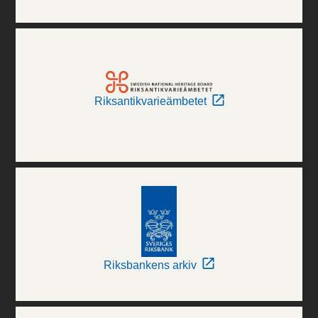
Riksantikvarieämbetet
Riksbankens arkiv