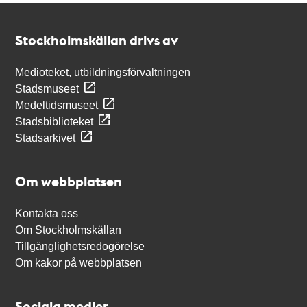
Kontakt
Stockholmskällan
Stockholmskällan drivs av
Medioteket, utbildningsförvaltningen
Stadsmuseet
Medeltidsmuseet
Stadsbiblioteket
Stadsarkivet
Om webbplatsen
Kontakta oss
Om Stockholmskällan
Tillgänglighetsredogörelse
Om kakor på webbplatsen
Sociala medier