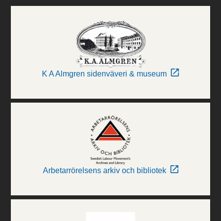
K A Almgren sidenväveri & museum
Arbetarrörelsens arkiv och bibliotek