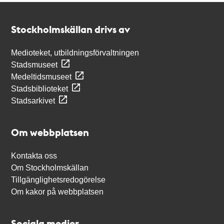
Kontakt
Stockholmskällan
Stockholmskällan drivs av
Medioteket, utbildningsförvaltningen
Stadsmuseet
Medeltidsmuseet
Stadsbiblioteket
Stadsarkivet
Om webbplatsen
Kontakta oss
Om Stockholmskällan
Tillgänglighetsredogörelse
Om kakor på webbplatsen
Sociala medier