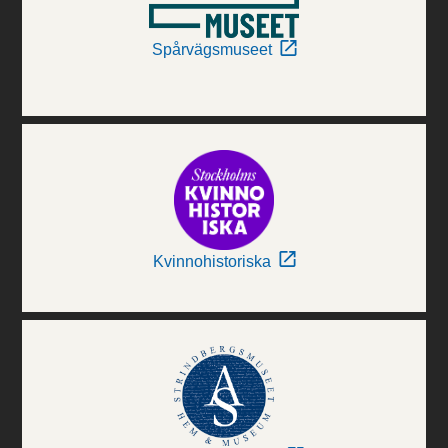
Spårvägsmuseet
Kvinnohistoriska