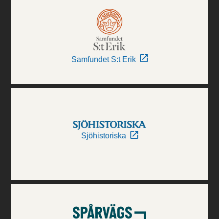
Samfundet S:t Erik
Sjöhistoriska