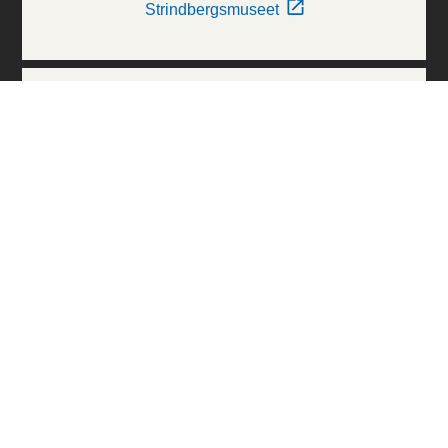
Strindbergsmuseet
Thielska Galleriet
Världskulturmuseerna