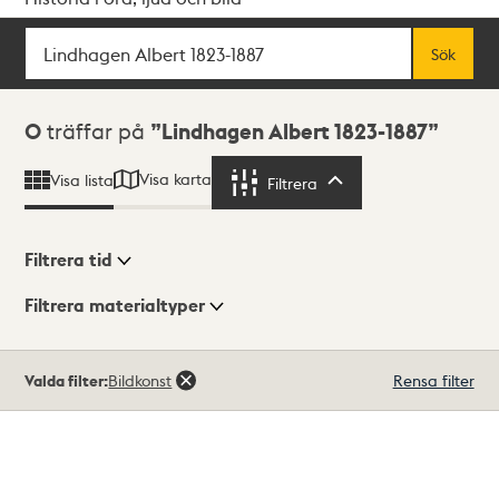
Sök
Fritextsök
Sök
Sökresultat
0
träffar på
Lindhagen Albert 1823-1887
Visa karta
Visa lista
Filtrera
Filtrera
Filtrera tid
Filtrera materialtyper
Visningsläge
Totalt
Valda filter:
Bildkonst
Rensa filter
0
träffar
Lista
Karta