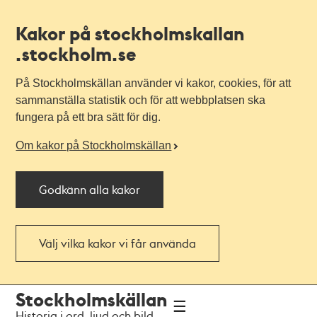
Kakor på stockholmskallan
.stockholm.se
På Stockholmskällan använder vi kakor, cookies, för att
sammanställa statistik och för att webbplatsen ska
fungera på ett bra sätt för dig.
Om kakor på Stockholmskällan
Godkänn alla kakor
Välj vilka kakor vi får använda
Till
Till
Stockholmskällan
navigationen
huvudinnehållet
Historia i ord, ljud och bild