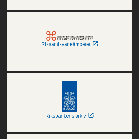
Riksantikvarieämbetet
Riksbankens arkiv