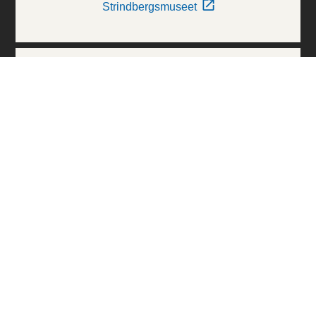
Strindbergsmuseet
Thielska Galleriet
Världskulturmuseerna