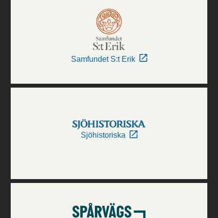
Samfundet S:t Erik
Sjöhistoriska