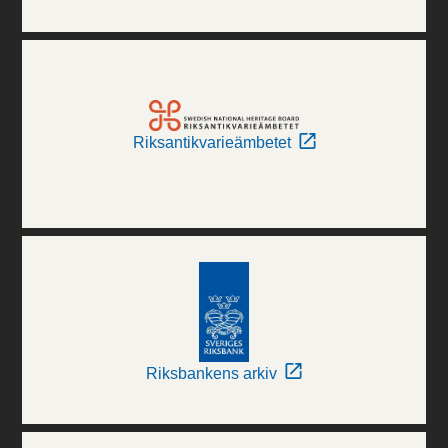
Riksantikvarieämbetet
Riksbankens arkiv