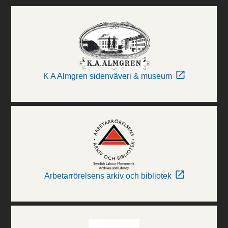
K A Almgren sidenväveri & museum
Arbetarrörelsens arkiv och bibliotek