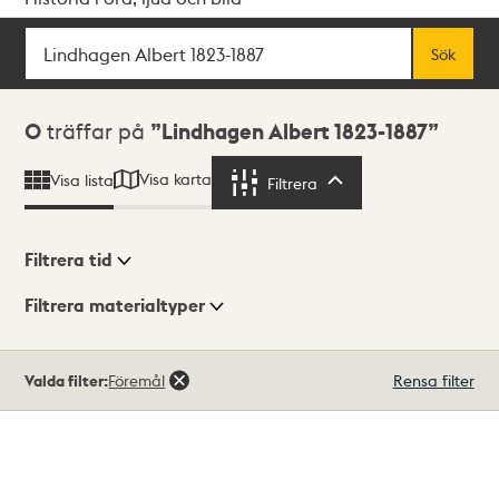
Sök
Fritextsök
Sök
Sökresultat
0
träffar på
Lindhagen Albert 1823-1887
Visa karta
Visa lista
Filtrera
Filtrera
Filtrera tid
Filtrera materialtyper
Visningsläge
Totalt
Valda filter:
Föremål
Rensa filter
0
träffar
Lista
Karta