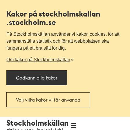
Kakor på stockholmskallan
.stockholm.se
På Stockholmskällan använder vi kakor, cookies, för att
sammanställa statistik och för att webbplatsen ska
fungera på ett bra sätt för dig.
Om kakor på Stockholmskällan
Godkänn alla kakor
Välj vilka kakor vi får använda
Till
Till
Stockholmskällan
navigationen
huvudinnehållet
Historia i ord, ljud och bild