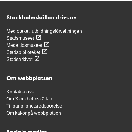
Kontakt
Stockholmskällan
Stockholmskällan drivs av
Medioteket, utbildningsförvaltningen
Stadsmuseet
Medeltidsmuseet
Stadsbiblioteket
Stadsarkivet
Om webbplatsen
Kontakta oss
Om Stockholmskällan
Tillgänglighetsredogörelse
Om kakor på webbplatsen
Sociala medier