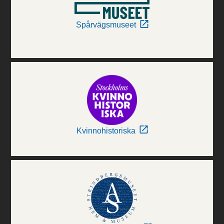
Spårvägsmuseet
Kvinnohistoriska