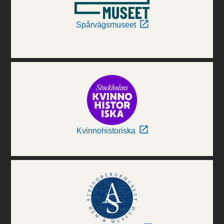
Spårvägsmuseet
Kvinnohistoriska