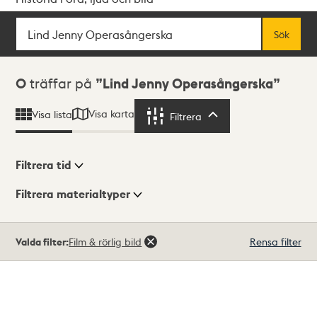
Sök
Fritextsök
Sök
Sökresultat
0
träffar på
Lind Jenny Operasångerska
Visa karta
Visa lista
Filtrera
Filtrera
Filtrera tid
Filtrera materialtyper
Visningsläge
Totalt
Valda filter:
Film & rörlig bild
Rensa filter
0
träffar
Lista
Karta