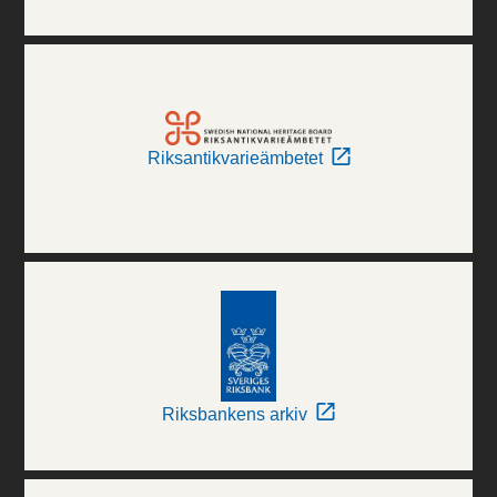
Riksantikvarieämbetet
Riksbankens arkiv