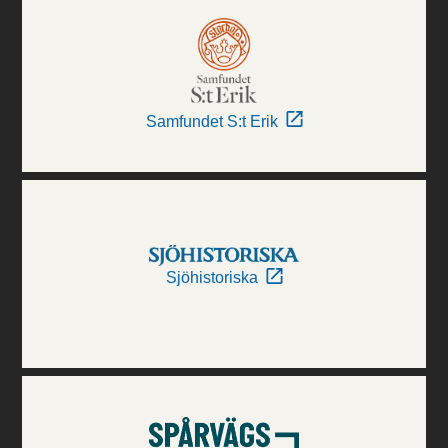
Samfundet S:t Erik
Sjöhistoriska