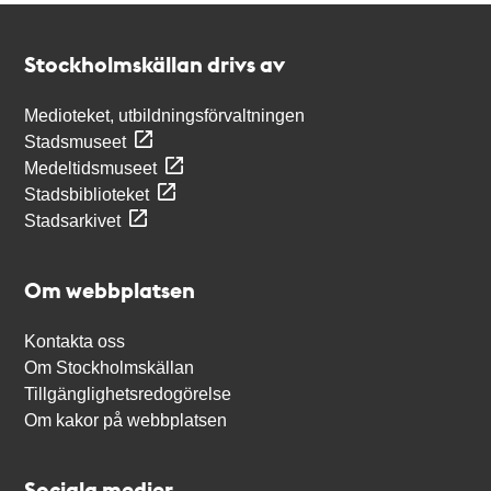
Kontakt
Stockholmskällan
Stockholmskällan drivs av
Medioteket, utbildningsförvaltningen
Stadsmuseet
Medeltidsmuseet
Stadsbiblioteket
Stadsarkivet
Om webbplatsen
Kontakta oss
Om Stockholmskällan
Tillgänglighetsredogörelse
Om kakor på webbplatsen
Sociala medier