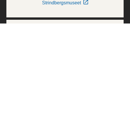
Strindbergsmuseet
Thielska Galleriet
Världskulturmuseerna