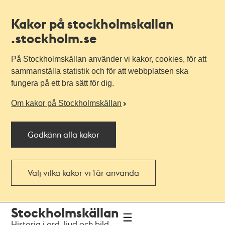
Kakor på stockholmskallan
.stockholm.se
På Stockholmskällan använder vi kakor, cookies, för att
sammanställa statistik och för att webbplatsen ska
fungera på ett bra sätt för dig.
Om kakor på Stockholmskällan
Godkänn alla kakor
Välj vilka kakor vi får använda
Till
Till
Stockholmskällan
navigationen
huvudinnehållet
Historia i ord, ljud och bild