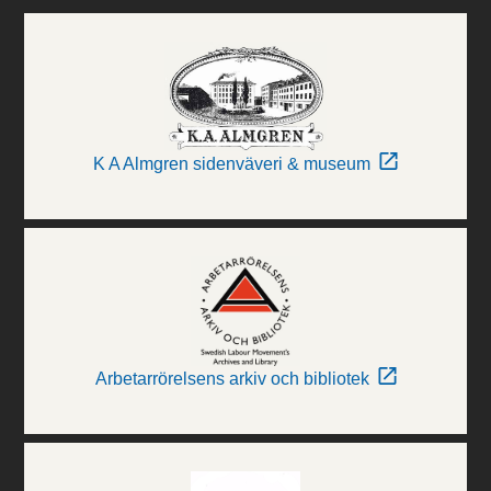
K A Almgren sidenväveri & museum
Arbetarrörelsens arkiv och bibliotek