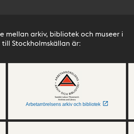
 mellan arkiv, bibliotek och museer i
till Stockholmskällan är:
Arbetarrörelsens arkiv och bibliotek