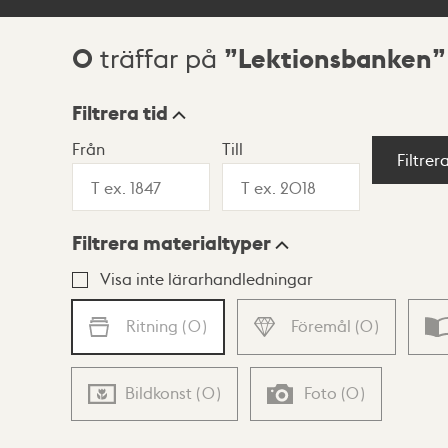
0
Lektionsbanken
träffar på
Sökresultat
Filtrera tid
Från
Till
Visningsläge
Filtrer
Filtrera materialtyper
Lista
Karta
Visa inte lärarhandledningar
Ritning
(
0
)
Föremål
(
0
)
Bildkonst
(
0
)
Foto
(
0
)