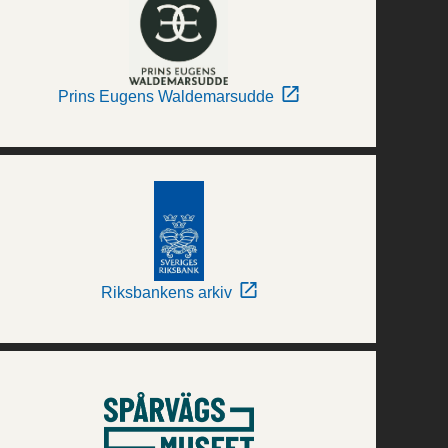
Prins Eugens Waldemarsudde
Riksbankens arkiv