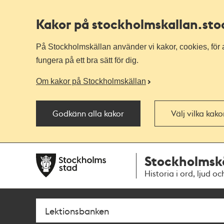
Kakor på stockholmskallan
.st
På Stockholmskällan använder vi kakor, cookies, för a
fungera på ett bra sätt för dig.
Om kakor på Stockholmskällan
Godkänn alla kakor
Välj vilka kak
Till
Till
Stockholmsk
navigationen
huvudinnehållet
Historia i ord, ljud oc
Sök
Fritextsök