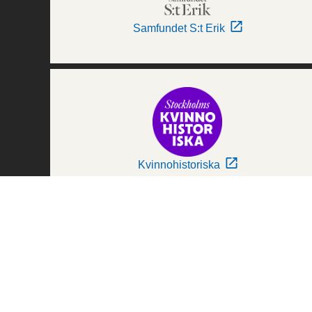
Samfundet S:t Erik
Kvinnohistoriska
Världskulturmuseerna