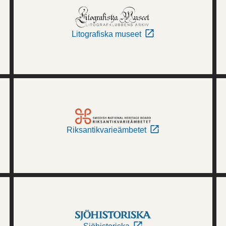
Litografiska museet
Riksantikvarieämbetet