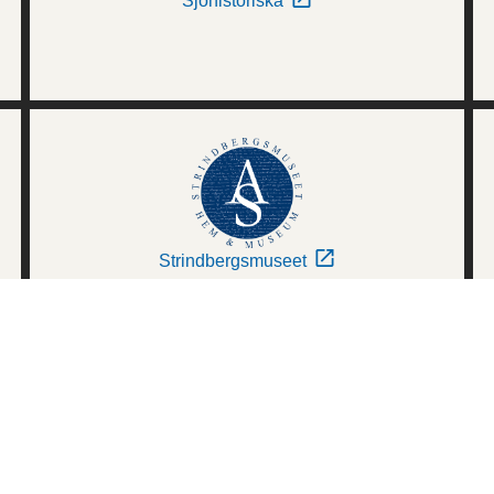
Sjöhistoriska
Strindbergsmuseet