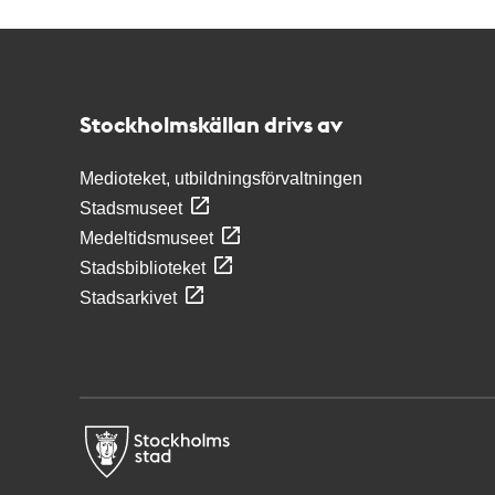
Kontakt
Stockholmskällan
Stockholmskällan drivs av
Medioteket, utbildningsförvaltningen
Stadsmuseet
Medeltidsmuseet
Stadsbiblioteket
Stadsarkivet