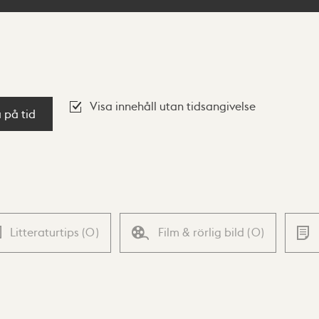
Visa innehåll utan tidsangivelse
a på tid
Litteraturtips
(
0
)
Film & rörlig bild
(
0
)