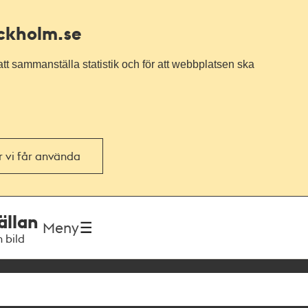
ockholm.se
tt sammanställa statistik och för att webbplatsen ska
or vi får använda
ällan
Meny
h bild