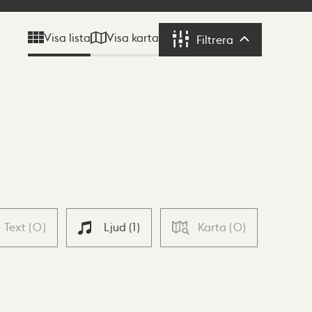
Visa karta
Visa lista
Filtrera
Filtrera
Text
(
0
)
Ljud
(
1
)
Karta
(
0
)