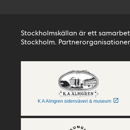
Stockholmskällan är ett samarbete
Stockholm. Partnerorganisationer 
K A Almgren sidenväveri & museum